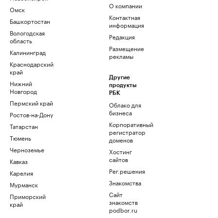
О компании
Омск
Контактная
Башкортостан
информация
Вологодская
Редакция
область
Размещение
Калининград
рекламы
Краснодарский
край
Другие
Нижний
продукты
Новгород
РБК
Пермский край
Облако для
бизнеса
Ростов-на-Дону
Корпоративный
Татарстан
регистратор
Тюмень
доменов
Черноземье
Хостинг
сайтов
Кавказ
Рег.решения
Карелия
Знакомства
Мурманск
Сайт
Приморский
знакомств
край
podbor.ru