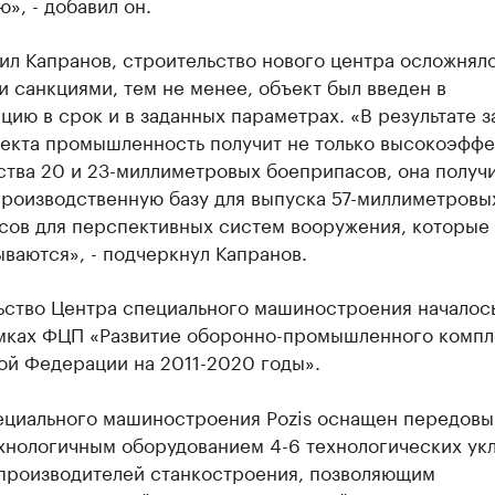
», - добавил он.
ил Капранов, строительство нового центра осложнял
 санкциями, тем не менее, объект был введен в
цию в срок и в заданных параметрах. «В результате з
оекта промышленность получит не только высокоэфф
ства 20 и 23-миллиметровых боеприпасов, она получ
роизводственную базу для выпуска 57-миллиметровы
сов для перспективных систем вооружения, которые
ваются», - подчеркнул Капранов.
ьство Центра специального машиностроения началось
амках ФЦП «Развитие оборонно-промышленного компл
ой Федерации на 2011-2020 годы».
ециального машиностроения Pozis оснащен передов
хнологичным оборудованием 4-6 технологических ук
производителей станкостроения, позволяющим