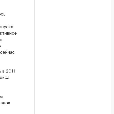
ось
апуска
ективное
ит
х
 сейчас
 в 2011
екса
ым
ладов