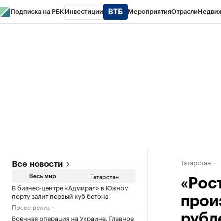
Подписка на РБК
Инвестиции
Мероприятия
Отрасли
Недви
РБК Life
Тренды
Визионеры
Национальные проекты
Город
Стиль
Кр
Спецпроекты СПб
Конференции СПб
Спецпроекты
Проверка конт
Татарстан
Все новости
Татарстан
Весь мир
«Рос
В бизнес-центре «Адмирал» в Южном
порту залит первый куб бетона
прои
Пресс-релиз
рубл
Военная операция на Украине. Главное