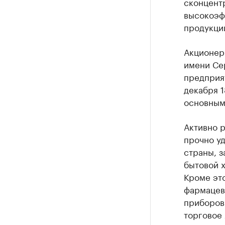
сконцент
высокоэф
продукци
Акционер
имени Сер
предприят
декабря 1
основным
Активно 
прочно у
страны, 
бытовой х
Кроме это
фармацев
приборов
торговое 