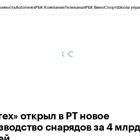
жимость
Autonews
РБК Компании
Телеканал
РБК Вино
Спорт
Школа упра
ипто
РБК Бизнес-среда
Дискуссионный клуб
Исследования
Кредитные 
рагентов
Политика
Экономика
Бизнес
Технологии и медиа
Финансы
Рын
тех» открыл в РТ новое
зводство снарядов за 4 млр
ей