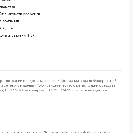
акомства
йт знакомств podbor.ru
К Компании
К Курсы
ола управления РБК
регистрации средства массовой информации выдано Федеральной
и сетевого издания «РБК» (свидетельство о регистрации средства
ор) 03.12.2021 за номером ЭЛ №ФС77-82385) сопровождаются
ерсональных данных
Политика обработки файлов cookie
·