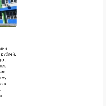
мии
 рублей,
ия.
ель
рии,
тру
о в
ь
е