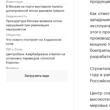
продукцию
Инвестиции
В Москве на торги выставили палаты
допетровской эпохи дешевле трешки
Как отмет
Недвижимость
западными
Прокуратура Москвы выявила сотни
эксплуата
нарушений при реализации
нацпроектов
этого пр
Общество
производ
Что нового построят на Ходынском
мощную п
поле
РБК и Stone
боеприпа
Центробанк Азербайджана ответил на
разрабаты
остановку переводов «Золотой
Короны»
Строител
Финансы
году в р
Загрузить еще
Российск
Центр сп
высокоте
мировых 