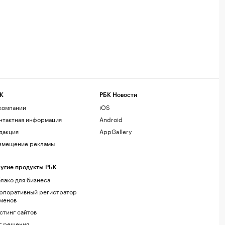
К
РБК Новости
компании
iOS
нтактная информация
Android
дакция
AppGallery
змещение рекламы
угие продукты РБК
лако для бизнеса
рпоративный регистратор
менов
стинг сайтов
г.решения