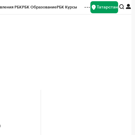
Татарстан
вления РБК
РБК Образование
РБК Курсы
рейтинги
Франшизы
Газета
ок наличной валюты
д