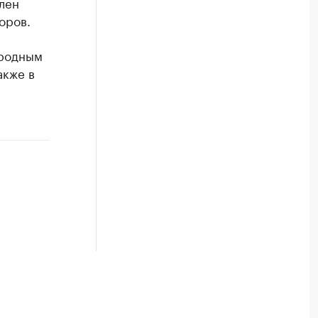
лен
оров.
ародным
акже в