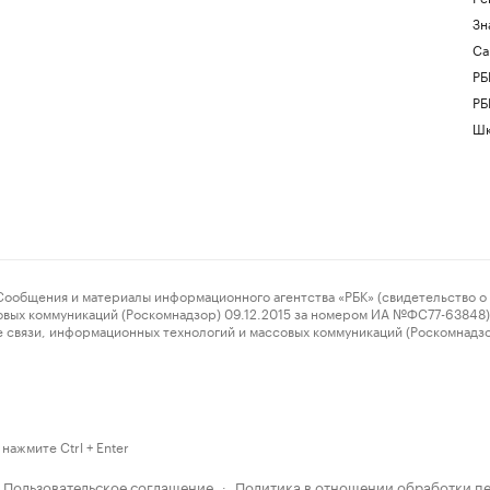
Зн
Са
РБ
РБ
Шк
ения и материалы информационного агентства «РБК» (свидетельство о 
овых коммуникаций (Роскомнадзор) 09.12.2015 за номером ИА №ФС77-63848) 
 связи, информационных технологий и массовых коммуникаций (Роскомнадз
нажмите Ctrl + Enter
Пользовательское соглашение
Политика в отношении обработки п
·