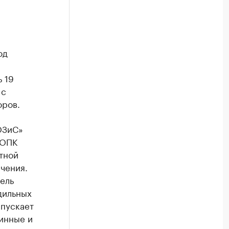
од
 19
 с
оров.
ОЗиС»
 ОПК
тной
чения.
ель
дильных
ыпускает
инные и