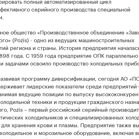
рировать полный автоматизированный цикл
фективного серийного производства специальной
и.
ное общество «Производственное объединение «Зав
го» (Pozis) - одно из ведущих машиностроительных
ий региона и страны. История предприятия началась
898 года. С 1959 года предприятие ОПК параллельно
и задачами освоило производство холодильных приб
развивая программу диверсификации, сегодня АО «П
держивает лидерские показатели среди предприятий
занимая ведущие позиции по выпуску высококонкурен
олодильной техники и продукции гражданского назна
го, Pozis – первый российский серийный производит
тических холодильников и специализированных холо
 для хранения крови и плазмы. Предприятие также в
холодильное и морозильное оборудование, включая в