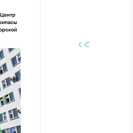
 Центр
припасы
морской