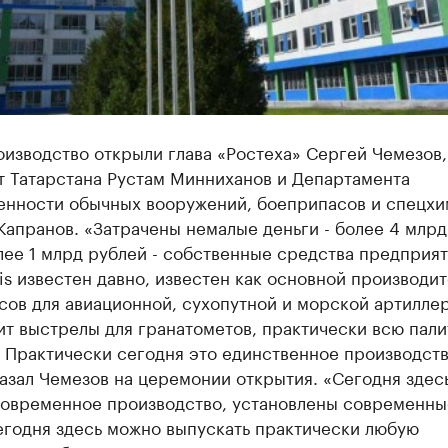
изводство открыли глава «Ростеха» Сергей Чемезов,
т Татарстана Рустам Минниханов и Департамента
нности обычных вооружений, боеприпасов и спецхи
апранов. «Затрачены немалые деньги - более 4 млрд
лее 1 млрд рублей - собственные средства предприят
is известен давно, известен как основной производит
ов для авиационной, сухопутной и морской артилле
т выстрелы для гранатометов, практически всю пали
 Практически сегодня это единственное производств
казал Чемезов на церемонии открытия. «Сегодня здес
современное производство, установлены современны
егодня здесь можно выпускать практически любую