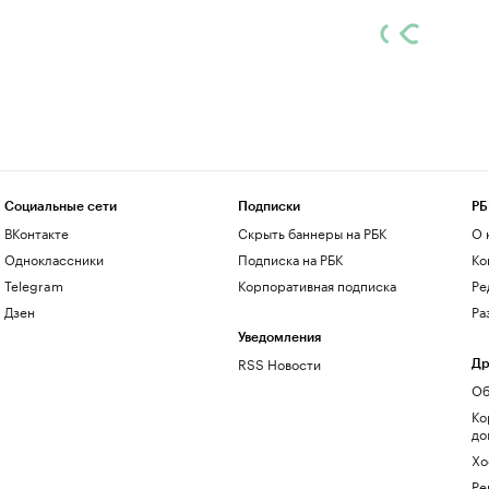
Социальные сети
Подписки
РБ
ВКонтакте
Скрыть баннеры на РБК
О 
Одноклассники
Подписка на РБК
Ко
Telegram
Корпоративная подписка
Ре
Дзен
Ра
Уведомления
RSS Новости
Др
Об
Ко
до
Хо
Ре