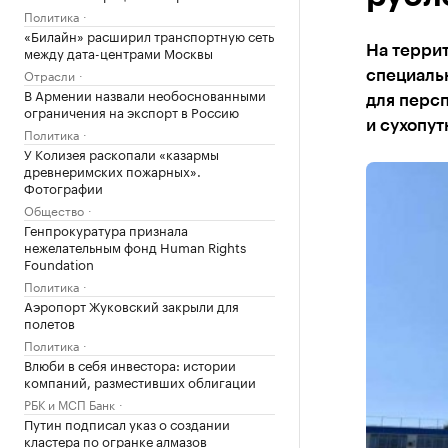
Политика
«Билайн» расширил транспортную сеть
между дата-центрами Москвы
На террит
Отрасли
специаль
В Армении назвали необоснованными
для перс
ограничения на экспорт в Россию
и сухопу
Политика
У Колизея раскопали «казармы
древнеримских пожарных».
Фотографии
Общество
Генпрокуратура признала
нежелательным фонд Human Rights
Foundation
Политика
Аэропорт Жуковский закрыли для
полетов
Политика
Влюби в себя инвестора: истории
компаний, разместивших облигации
РБК и МСП Банк
Путин подписал указ о создании
кластера по огранке алмазов