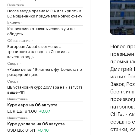
Политика
После ввода правил MiCA для крипты в
ЕС мошенники придумали новую схему
Крипто
Как вежливо отказать человеку и не
обидеть
Образование
Новое про
European Aquatics отменила
тренировки пловцов в Сене из-за
президен
качества воды
промышле
Спорт
Дмитрий К
«Реал» купил 19-летнего футболиста по
рекордной цене
из них бо
Спорт
Завод Poz
ЦБ установил курс доллара на 7 августа
боеприпас
выше ₽81
производи
Инвестиции
патронов.
Курс евро на 06 августа
EUR ЦБ: 94,06
+0,87
СНГ», - с
Инвестиции
создано 
Курс доллара на 06 августа
станки, с
USD ЦБ: 81,41
+0,48