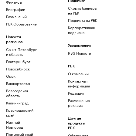
Финансы
Подписки
Скрыть баннеры
Биографии
на РБК
База знаний
Подписка на РБК
РБК Образование
Корпоративная
подписка
Новости
регионов
Уведомления
Санкт-Петербург
RSS Новости
и область
Екатеринбург
РБК
Новосибирск
О компании
Омск
Контактная
Башкортостан
информация
Вологодская
Редакция
область
Размещение
Калининград
рекламы
Краснодарский
край
Другие
Нижний
продукты
Новгород
РБК
Пермский край
Облако для