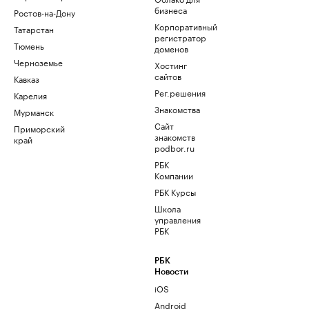
бизнеса
Ростов-на-Дону
Корпоративный
Татарстан
регистратор
Тюмень
доменов
Черноземье
Хостинг
сайтов
Кавказ
Рег.решения
Карелия
Знакомства
Мурманск
Сайт
Приморский
знакомств
край
podbor.ru
РБК
Компании
РБК Курсы
Школа
управления
РБК
РБК
Новости
iOS
Android