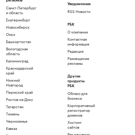
регионов
Уведомления
Санкт-Петербург
RSS Новости
и область
Екатеринбург
РБК
Новосибирск
О компании
Омск
Контактная
Башкортостан
информация
Вологодская
Редакция
область
Размещение
Калининград
рекламы
Краснодарский
край
Другие
Нижний
продукты
Новгород
РБК
Пермский край
Облако для
бизнеса
Ростов-на-Дону
Корпоративный
Татарстан
регистратор
Тюмень
доменов
Черноземье
Хостинг
сайтов
Кавказ
Рег.решения