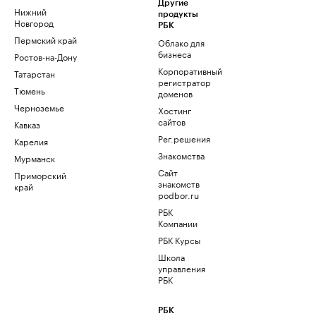
Другие
Нижний
продукты
Новгород
РБК
Пермский край
Облако для
бизнеса
Ростов-на-Дону
Корпоративный
Татарстан
регистратор
Тюмень
доменов
Черноземье
Хостинг
сайтов
Кавказ
Рег.решения
Карелия
Знакомства
Мурманск
Сайт
Приморский
знакомств
край
podbor.ru
РБК
Компании
РБК Курсы
Школа
управления
РБК
РБК