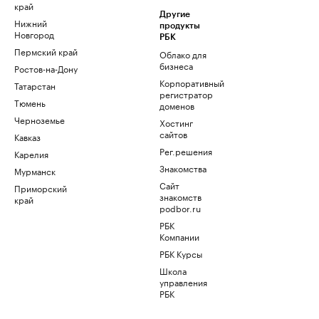
край
Другие
Нижний
продукты
Новгород
РБК
Пермский край
Облако для
бизнеса
Ростов-на-Дону
Корпоративный
Татарстан
регистратор
Тюмень
доменов
Черноземье
Хостинг
сайтов
Кавказ
Рег.решения
Карелия
Знакомства
Мурманск
Сайт
Приморский
знакомств
край
podbor.ru
РБК
Компании
РБК Курсы
Школа
управления
РБК