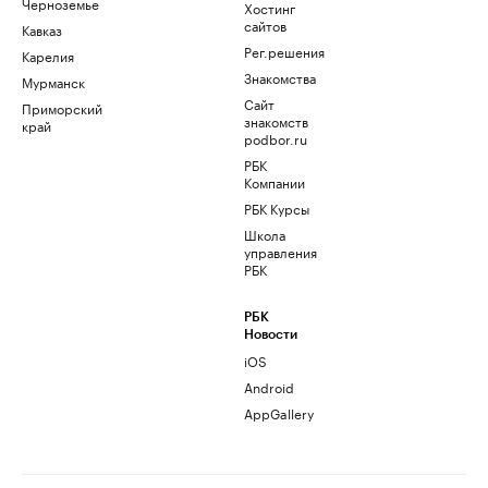
Черноземье
Хостинг
сайтов
Кавказ
Рег.решения
Карелия
Знакомства
Мурманск
Сайт
Приморский
знакомств
край
podbor.ru
РБК
Компании
РБК Курсы
Школа
управления
РБК
РБК
Новости
iOS
Android
AppGallery