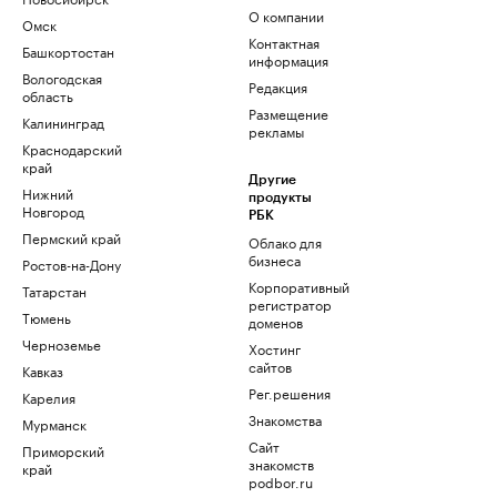
О компании
Омск
Контактная
Башкортостан
информация
Вологодская
Редакция
область
Размещение
Калининград
рекламы
Краснодарский
край
Другие
Нижний
продукты
Новгород
РБК
Пермский край
Облако для
бизнеса
Ростов-на-Дону
Корпоративный
Татарстан
регистратор
Тюмень
доменов
Черноземье
Хостинг
сайтов
Кавказ
Рег.решения
Карелия
Знакомства
Мурманск
Сайт
Приморский
знакомств
край
podbor.ru