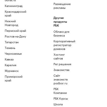
Размещение
Калининград
рекламы
Краснодарский
край
Другие
Нижний
продукты
Новгород
РБК
Пермский край
Облако для
бизнеса
Ростов-на-Дону
Корпоративный
Татарстан
регистратор
Тюмень
доменов
Черноземье
Хостинг
сайтов
Кавказ
Рег.решения
Карелия
Знакомства
Мурманск
Сайт
Приморский
знакомств
край
podbor.ru
РБК
Компании
РБК Курсы
Школа