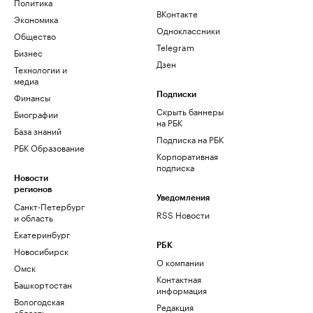
Политика
ВКонтакте
Экономика
Одноклассники
Общество
Telegram
Бизнес
Дзен
Технологии и
медиа
Финансы
Подписки
Скрыть баннеры
Биографии
на РБК
База знаний
Подписка на РБК
РБК Образование
Корпоративная
подписка
Новости
регионов
Уведомления
Санкт-Петербург
RSS Новости
и область
Екатеринбург
РБК
Новосибирск
О компании
Омск
Контактная
Башкортостан
информация
Вологодская
Редакция
область