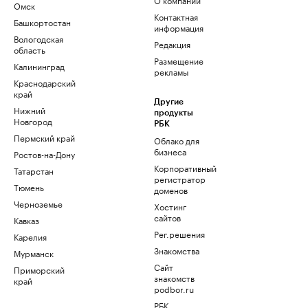
Омск
Контактная
Башкортостан
информация
Вологодская
Редакция
область
Размещение
Калининград
рекламы
Краснодарский
край
Другие
Нижний
продукты
Новгород
РБК
Пермский край
Облако для
бизнеса
Ростов-на-Дону
Корпоративный
Татарстан
регистратор
Тюмень
доменов
Черноземье
Хостинг
сайтов
Кавказ
Рег.решения
Карелия
Знакомства
Мурманск
Сайт
Приморский
знакомств
край
podbor.ru
РБК