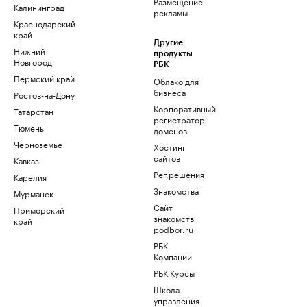
Размещение
Калининград
рекламы
Краснодарский
край
Другие
Нижний
продукты
Новгород
РБК
Пермский край
Облако для
бизнеса
Ростов-на-Дону
Корпоративный
Татарстан
регистратор
Тюмень
доменов
Черноземье
Хостинг
сайтов
Кавказ
Рег.решения
Карелия
Знакомства
Мурманск
Сайт
Приморский
знакомств
край
podbor.ru
РБК
Компании
РБК Курсы
Школа
управления