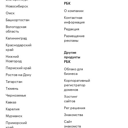
РБК
Новосибирск
О компании
Омск
Контактная
Башкортостан
информация
Вологодская
Редакция
область
Размещение
Калининград
рекламы
Краснодарский
край
Другие
Нижний
продукты
Новгород
РБК
Пермский край
Облако для
бизнеса
Ростов-на-Дону
Корпоративный
Татарстан
регистратор
Тюмень
доменов
Черноземье
Хостинг
сайтов
Кавказ
Рег.решения
Карелия
Знакомства
Мурманск
Сайт
Приморский
знакомств
край