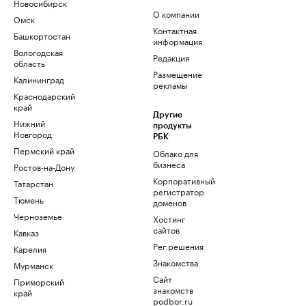
Новосибирск
О компании
Омск
Контактная
Башкортостан
информация
Вологодская
Редакция
область
Размещение
Калининград
рекламы
Краснодарский
край
Другие
Нижний
продукты
Новгород
РБК
Пермский край
Облако для
бизнеса
Ростов-на-Дону
Корпоративный
Татарстан
регистратор
Тюмень
доменов
Черноземье
Хостинг
сайтов
Кавказ
Рег.решения
Карелия
Знакомства
Мурманск
Сайт
Приморский
знакомств
край
podbor.ru