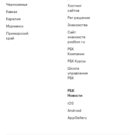
Черноземье
Хостинг
сайтов
Кавказ
Рег.решения
Карелия
Знакомства
Мурманск
Сайт
Приморский
знакомств
край
podbor.ru
РБК
Компании
РБК Курсы
Школа
управления
РБК
РБК
Новости
iOS
Android
AppGallery