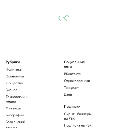
Рубрики
Социальные
сети
Политика
ВКонтакте
Экономика
Одноклассники
Общество
Telegram
Бизнес
Дзен
Технологии и
медиа
Финансы
Подписки
Скрыть баннеры
Биографии
на РБК
База знаний
Подписка на РБК