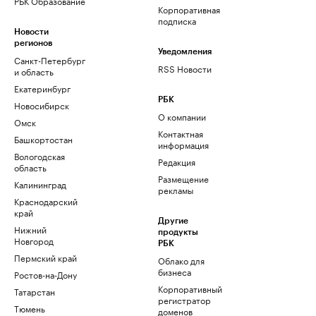
РБК Образование
Корпоративная
подписка
Новости
регионов
Уведомления
Санкт-Петербург
RSS Новости
и область
Екатеринбург
РБК
Новосибирск
О компании
Омск
Контактная
Башкортостан
информация
Вологодская
Редакция
область
Размещение
Калининград
рекламы
Краснодарский
край
Другие
Нижний
продукты
Новгород
РБК
Пермский край
Облако для
бизнеса
Ростов-на-Дону
Корпоративный
Татарстан
регистратор
Тюмень
доменов