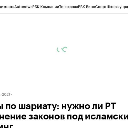
жимость
Autonews
РБК Компании
Телеканал
РБК Вино
Спорт
Школа упра
ипто
РБК Бизнес-среда
Дискуссионный клуб
Исследования
Кредитные 
рагентов
Политика
Экономика
Бизнес
Технологии и медиа
Финансы
Рын
-2021
ы по шариату: нужно ли РТ
нение законов под исламск
инг