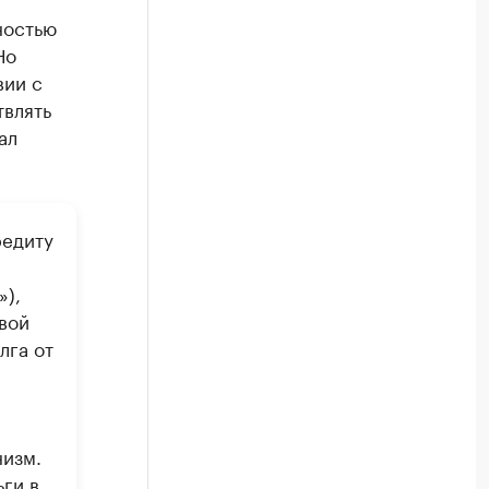
ностью
Но
вии с
твлять
ал
редиту
»),
вой
лга от
низм.
ги в