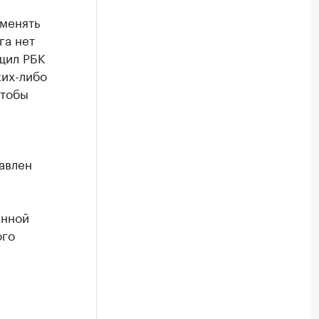
менять
га нет
щил РБК
ких-либо
чтобы
м
авлен
енной
ого