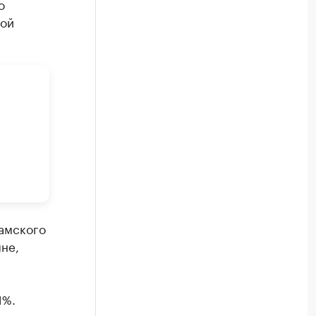
о
вой
ламского
не,
1%.