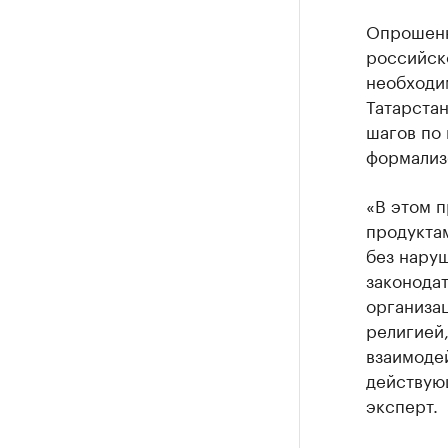
Опрошенн
российско
необходи
Татарстан
шагов по 
формализ
«В этом п
продуктам
без наруш
законодат
организац
религией
взаимодей
действующ
эксперт.