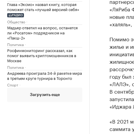
партнерск
Глава «Эксмо» назвал книгу, которая
«ЛяРиба Ф
поможет стать «лучшей версией себя»
новые пл
РАДИО
Общество
«халяль»,
Мадьяр ответил на вопрос, останется
ли «Росатом» подрядчиком на
«Пакш-2»
Помимо э
Политика
жилье и и
Росфинмониторинг рассказал, как
инициати
помог выявить криптомошенников в
Москве
жилищное
Политика
рассрочку
Андреева проиграла 34-й ракетке мира
году был
в третьем круге турнира в Торонто
«ЛАЛЭ», 
Спорт
В сентябр
Загрузить еще
запустил
«Иджара 
«В 2021 м
саммита у