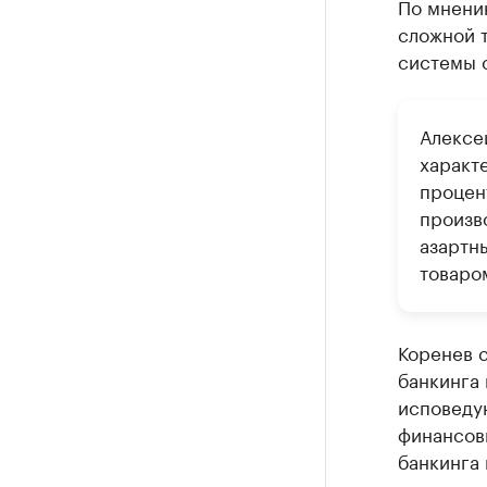
По мнени
сложной т
системы 
Алексе
характ
процен
произв
азартны
товаром
Коренев с
банкинга 
исповеду
финансовы
банкинга