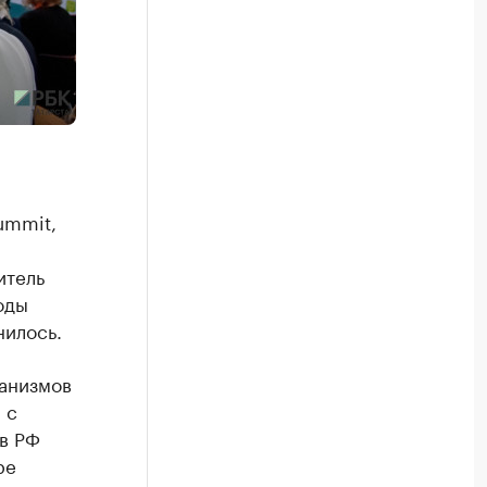
ummit,
итель
оды
нилось.
ханизмов
 с
в РФ
ре