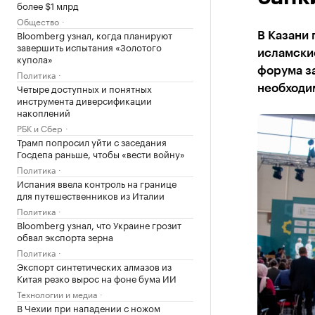
более $1 млрд
Общество
Bloomberg узнал, когда планируют
В Казани 
завершить испытания «Золотого
исламские
купола»
форума з
Политика
Четыре доступных и понятных
необходи
инструмента диверсификации
накоплений
РБК и Сбер
Трамп попросил уйти с заседания
Госдепа раньше, чтобы «вести войну»
Политика
Испания ввела контроль на границе
для путешественников из Италии
Политика
Bloomberg узнал, что Украине грозит
обвал экспорта зерна
Политика
Экспорт синтетических алмазов из
Китая резко вырос на фоне бума ИИ
Технологии и медиа
В Чехии при нападении с ножом