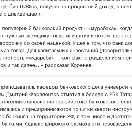
подобие ПИФов, получая не процентный доход, а нечт
е с дивидендами.
 популярный банковский продукт – «мурабаха», когда
ет нужный заемщику товар или актив и потом перепр
ассрочку со своей наценкой. Идея в том, что банк д
ь за товар. Для капитальных инвестиций (доверитель
ение) есть «мудараба» — контракт с разделением пр
ов и так далее», – рассказал Коренев.
преподаватель кафедры банковского дела университ
» Дмитрий Ферапонтов отметил в беседе с РБК Тата
отяжении становления российского банковского сек
имались и предпринимаются попытки ввести инстру
о банкинга на территории РФ, в том числе и достато
 банками. Однако широкого размаха эти нововведени