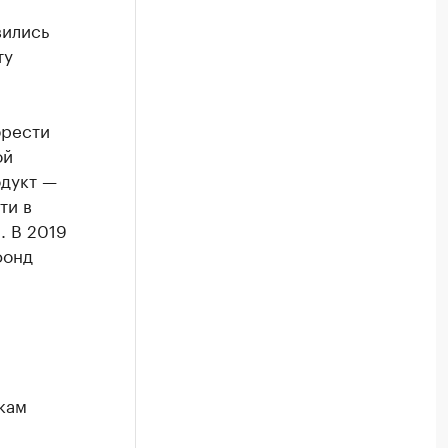
,
вились
ту
брести
ой
одукт —
ти в
. В 2019
фонд
кам