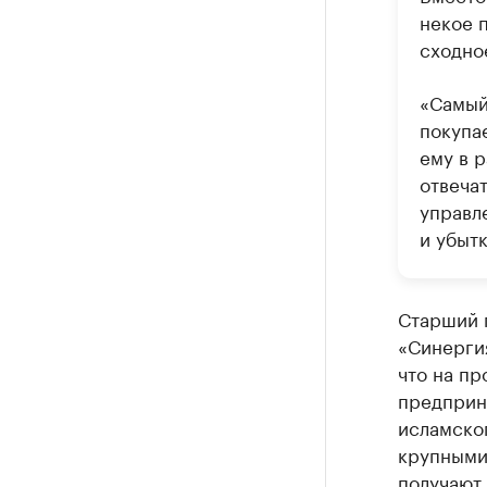
некое 
сходно
«Самый
покупа
ему в р
отвечат
управл
и убытк
Старший 
«Синергия
что на пр
предприн
исламског
крупными
получают.