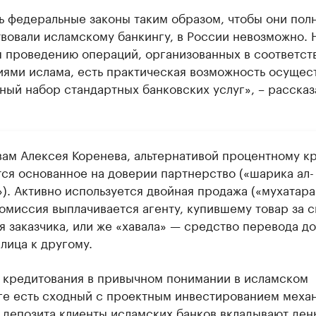
ь федеральные законы таким образом, чтобы они пол
вовали исламскому банкингу, в России невозможно. 
я проведению операций, организованных в соответст
ями ислама, есть практическая возможность осущес
ный набор стандартных банковских услуг», – рассказ
вам Алексея Коренева, альтернативой процентному к
тся основанное на доверии партнерство («шарика ал-
). Активно используется двойная продажа («мухатара
комиссия выплачивается агенту, купившему товар за с
я заказчика, или же «хавала» — средство перевода до
лица к другому.
 кредитования в привычном понимании в исламском
ге есть сходный с проектным инвестированием меха
 депозита клиенты исламских банков вкладывают день