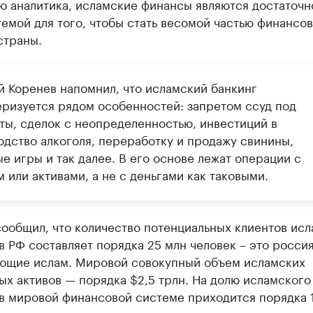
ю аналитика, исламские финансы являются достаточн
емой для того, чтобы стать весомой частью финансо
страны.
й Коренев напомнил, что исламский банкинг
еризуется рядом особенностей: запретом ссуд под
ты, сделок с неопределенностью, инвестиций в
одство алкоголя, переработку и продажу свинины,
е игры и так далее. В его основе лежат операции с
 или активами, а не с деньгами как таковыми.
ообщил, что количество потенциальных клиентов ис
в РФ составляет порядка 25 млн человек – это россия
ющие ислам. Мировой совокупный объем исламских
х активов — порядка $2,5 трлн. На долю исламского
 в мировой финансовой системе приходится порядка 