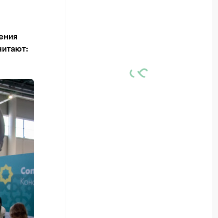
ения
читают: