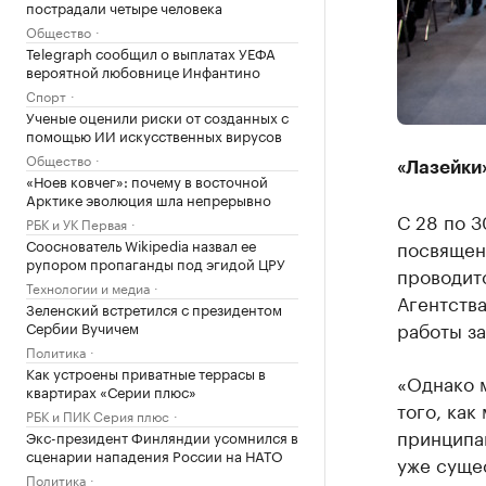
пострадали четыре человека
Общество
Telegraph сообщил о выплатах УЕФА
вероятной любовнице Инфантино
Спорт
Ученые оценили риски от созданных с
помощью ИИ искусственных вирусов
Общество
«Лазейки
«Ноев ковчег»: почему в восточной
Арктике эволюция шла непрерывно
С 28 по 
РБК и УК Первая
Сооснователь Wikipedia назвал ее
посвящен
рупором пропаганды под эгидой ЦРУ
проводитс
Технологии и медиа
Агентства
Зеленский встретился с президентом
работы за
Сербии Вучичем
Политика
Как устроены приватные террасы в
«Однако 
квартирах «Серии плюс»
того, как
РБК и ПИК Серия плюс
принципа
Экс-президент Финляндии усомнился в
сценарии нападения России на НАТО
уже суще
Политика