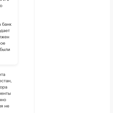
о
 банк
одает
олжен
ное
ибыли
ета
рстан,
тора
менты
чно
я не