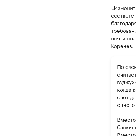
«Изменит
соответст
благодар
требовани
почти пол
Коренев.
По сло
считае
вуджух»
когда 
счет дл
одного 
Вместо
банкин
Вместо