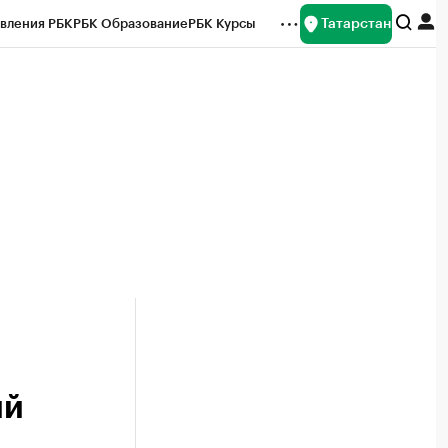
Татарстан
вления РБК
РБК Образование
РБК Курсы
рейтинги
Франшизы
Газета
ок наличной валюты
ий