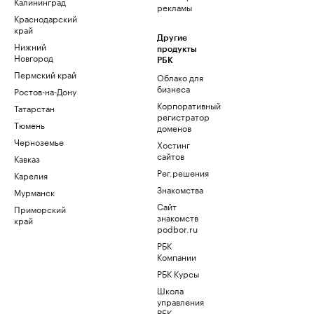
Калининград
рекламы
Краснодарский
край
Другие
Нижний
продукты
Новгород
РБК
Пермский край
Облако для
бизнеса
Ростов-на-Дону
Корпоративный
Татарстан
регистратор
Тюмень
доменов
Черноземье
Хостинг
сайтов
Кавказ
Рег.решения
Карелия
Знакомства
Мурманск
Сайт
Приморский
знакомств
край
podbor.ru
РБК
Компании
РБК Курсы
Школа
управления
РБК