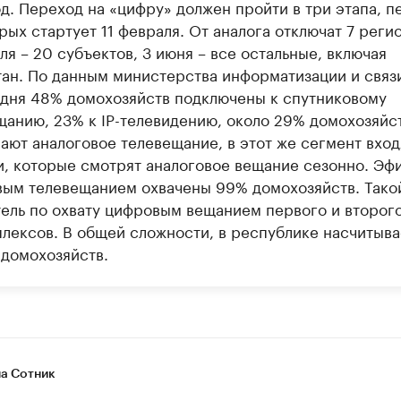
од. Переход на «цифру» должен пройти в три этапа, п
рых стартует 11 февраля. От аналога отключат 7 реги
ля – 20 субъектов, 3 июня – все остальные, включая
тан. По данным министерства информатизации и связи
одня 48% домохозяйств подключены к спутниковому
щанию, 23% к IP-телевидению, около 29% домохозяйс
ают аналоговое телевещание, в этот же сегмент вход
и, которые смотрят аналоговое вещание сезонно. Э
вым телевещанием охвачены 99% домохозяйств. Тако
тель по охвату цифровым вещанием первого и второг
плексов. В общей сложности, в республике насчитыва
 домохозяйств.
а Сотник