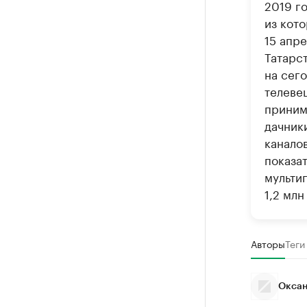
2019 г
из кото
15 апре
Татарс
на сег
телеве
приним
дачник
канало
показа
мульти
1,2 млн
Авторы
Теги
Оксан