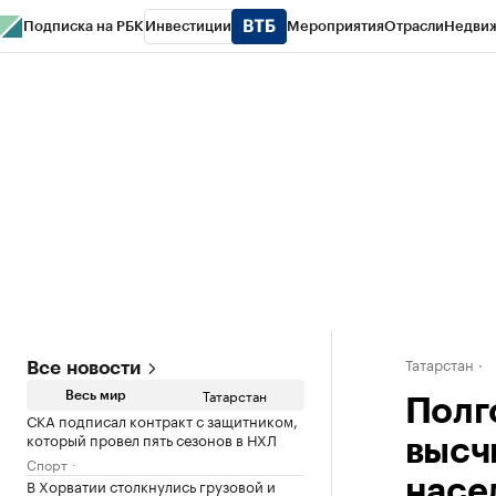
Подписка на РБК
Инвестиции
Мероприятия
Отрасли
Недви
РБК Life
Тренды
Визионеры
Национальные проекты
Город
Стиль
Кр
Спецпроекты СПб
Конференции СПб
Спецпроекты
Проверка конт
Татарстан
Все новости
Татарстан
Весь мир
Полг
СКА подписал контракт с защитником,
который провел пять сезонов в НХЛ
высч
Спорт
В Хорватии столкнулись грузовой и
насе