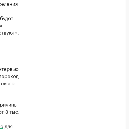
селения
 будет
я
ствуют»,
нтервью
 переход
кового
причины
т 3 тыс.
ью
для