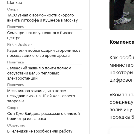
Шанхае
Спорт
ТАСС узнал о возможности скорого
визита Уиткоффа и Кушнера в Москву
Политика
Семь признаков успешного бизнес-
центра
Компенс
РБК и Upside
Карапетян поблагодарил сторонников,
посещавших его во время ареста
Как сооб
Политика
министер
Зеленский заявил о почти полном
некоторые
отсутствии целых тепловых
электростанций
цифровог
Политика
Мельникова заявила, что после
«Компенса
невыдачи визы на ЧЕ ей жаль своего
здоровья
среднеду
Спорт
величину
Сын Джо Байдена рассказал о сильной
порядка 5
боли отца из-за рака
Общество
В Геленджике возобновили работу