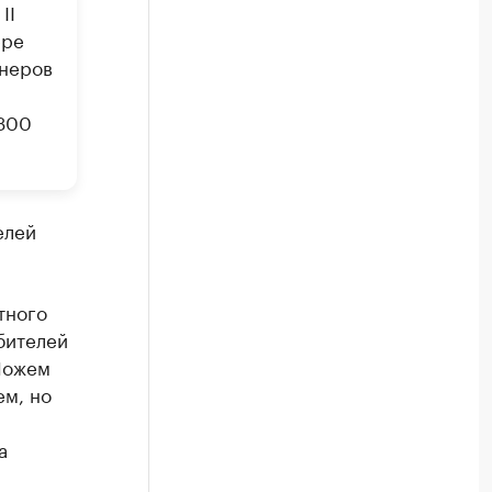
II
ере
онеров
 300
елей
тного
ебителей
Можем
ем, но
а