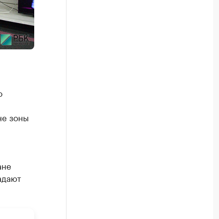
о
не зоны
ане
адают