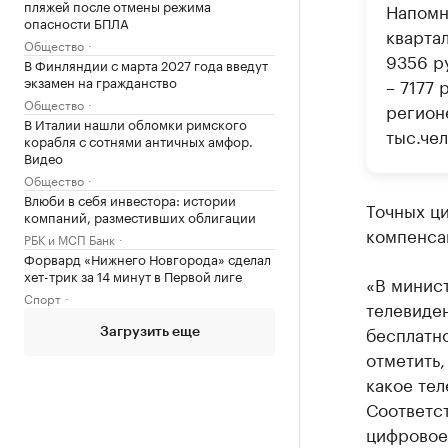
пляжей после отмены режима
Напомни
опасности БПЛА
кварта
Общество
9356 р
В Финляндии с марта 2027 года введут
экзамен на гражданство
– 7177 
Общество
регион
В Италии нашли обломки римского
тыс.чел
корабля с сотнями античных амфор.
Видео
Общество
Влюби в себя инвестора: истории
Точных ц
компаний, разместивших облигации
компенсац
РБК и МСП Банк
Форвард «Нижнего Новгорода» сделал
хет-трик за 14 минут в Первой лиге
«В минист
Спорт
телевиден
бесплатно
Загрузить еще
отметить,
какое тел
Соответст
цифровое 