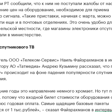
и РТ сообщили, что к ним не поступали жалобы от на
ение цен на оборудование, необходимое для приема
 сигнала. «Такие приставки, начиная с марта, можно
и еще и в почтовых отделениях. Это очень удобно дл
ельской местности, где магазины электроники отсут
али в министерстве.
спутникового ТВ
тель ООО «Телеком-Сервис» Наиль Файзрахманов в и
ору АО «Татмедиа» Андрею Кузьмину рассказал, что
у» происходит на фоне падения популярности спутни
ия.
ние годы это направление немного хромает. Но тут 
 потому что входной билет стоимости оборудования о
люс годовая оплата. Самые щадящие базовые пакеты
я от 1 тыс.рублей», – сказал Файзрахманов в
интерв