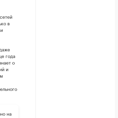
 сетей
ко в
 и
 даже
це года
знает о
ий и
ом
бельного
но на