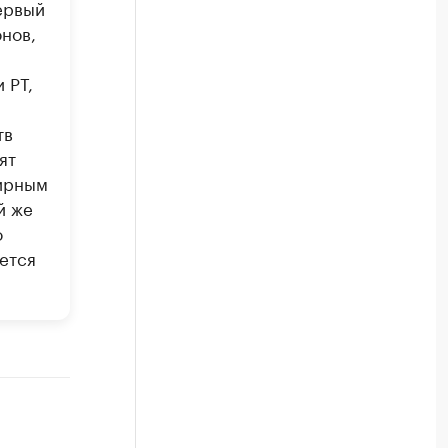
ервый
онов,
 РТ,
тв
ят
фирным
й же
о
ется