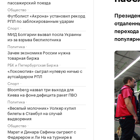
пассажирский поезда
Общество
Футболист «Акрона» установил рекорд
Президен
РПЛ по заблокированным ударам
отдаленны
Спорт
перехода 
МИД Болгарии вызвал посла Украины
из-за взрыва беспилотника
популярн
Политика
Зачем экономике России нужна
товарная биржа
РБК и Петербургская Биржа
«Локомотив» сыграл нулевую ничью с
аутсайдером РПЛ
Спорт
Bloomberg назвал три выхода для
Киева на фоне дефицита ракет ПВО
Политика
«Веселый молочник» Уолкер купил
билеты в Стамбул на случай
выдворения
Общество
Марат и Динара Сафины сыграют с
Федерером и Ли На на турнире в