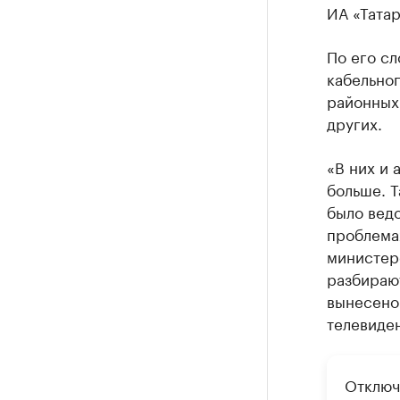
ИА «Тата
По его сл
кабельног
районных
других.
«В них и 
больше. Т
было ведо
проблема
министер
разбираю
вынесено 
телевиден
Отключ