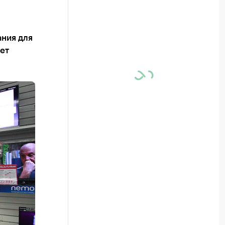
ания для
ет