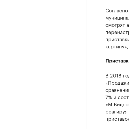
Согласно 
муниципал
смотрят 
перенастр
приставки
картину»,
Приставк
В 2018 го
«Продажи,
сравнению
7% и сост
«М.Видео 
реагируя
приставок