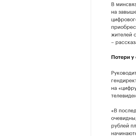
В минсвяз
на завыш
цифрового
приобрест
жителей с
– рассказ
Потери у 
Руководи
гендирект
на «цифр
телевиден
«В послед
очевидны,
рублей п
начинаютс