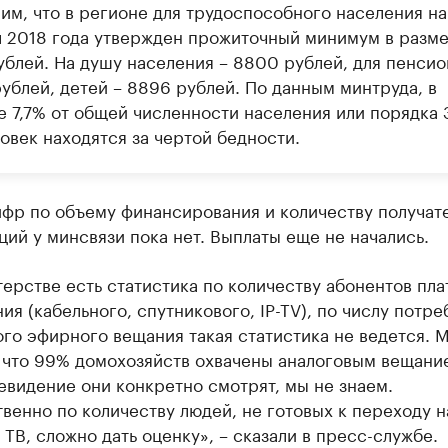
м, что в регионе для трудоспособного населения на 
л 2018 года утвержден прожиточный минимум в разм
ублей. На душу населения – 8800 рублей, для пенси
рублей, детей – 8896 рублей. По данным минтруда, в
е 7,7% от общей численности населения или порядка
овек находятся за чертой бедности.
ифр по объему финансирования и количеству получат
ий у минсвязи пока нет. Выплаты еще не начались.
ерстве есть статистика по количеству абонентов пла
ия (кабельного, спутникового, IP-TV), по числу потр
го эфирного вещания такая статистика не ведется. 
 что 99% домохозяйств охвачены аналоговым вещани
евидение они конкретно смотрят, мы не знаем.
венно по количеству людей, не готовых к переходу н
ТВ, сложно дать оценку», – сказали в пресс-службе.