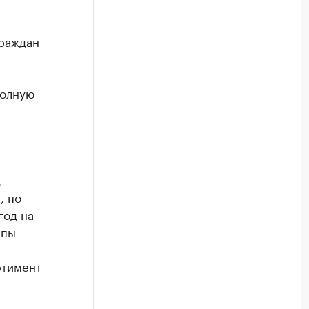
граждан
полную
.
, по
год на
ппы
ртимент