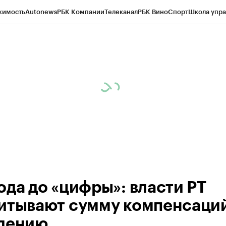
жимость
Autonews
РБК Компании
Телеканал
РБК Вино
Спорт
Школа упра
ипто
РБК Бизнес-среда
Дискуссионный клуб
Исследования
Кредитные 
рагентов
Политика
Экономика
Бизнес
Технологии и медиа
Финансы
Рын
ода до «цифры»: власти РТ
итывают сумму компенсаци
лению