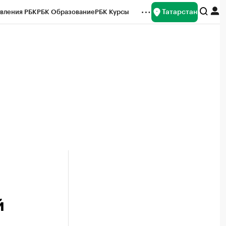
Татарстан
вления РБК
РБК Образование
РБК Курсы
рейтинги
Франшизы
Газета
ок наличной валюты
й