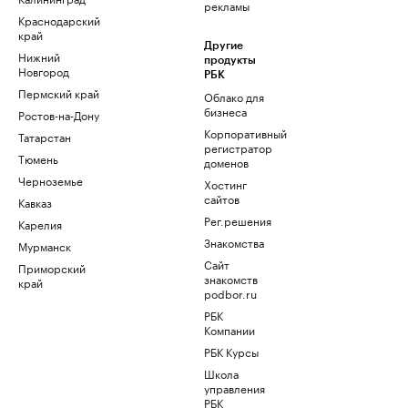
рекламы
Краснодарский
край
Другие
Нижний
продукты
Новгород
РБК
Пермский край
Облако для
бизнеса
Ростов-на-Дону
Корпоративный
Татарстан
регистратор
Тюмень
доменов
Черноземье
Хостинг
сайтов
Кавказ
Рег.решения
Карелия
Знакомства
Мурманск
Сайт
Приморский
знакомств
край
podbor.ru
РБК
Компании
РБК Курсы
Школа
управления
РБК