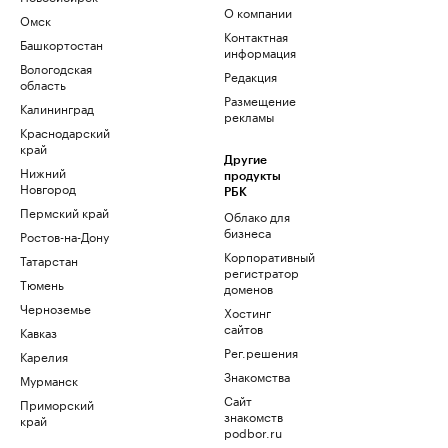
О компании
Омск
Контактная
Башкортостан
информация
Вологодская
Редакция
область
Размещение
Калининград
рекламы
Краснодарский
край
Другие
Нижний
продукты
Новгород
РБК
Пермский край
Облако для
бизнеса
Ростов-на-Дону
Корпоративный
Татарстан
регистратор
Тюмень
доменов
Черноземье
Хостинг
сайтов
Кавказ
Рег.решения
Карелия
Знакомства
Мурманск
Сайт
Приморский
знакомств
край
podbor.ru