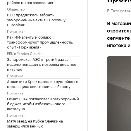
рейсов по согласованию
Общество
В Татарста
В ЕС предложили забрать
замороженные активы России у
В магазин
Euroclear
Политика
строитель
Как ИИ-агенты и облако
сегменте 
трансформируют промышленность:
ипотека и
опыт «Норникеля»
РБК и Yandex Cloud
Запорожская АЭС в третий раз за
неделю ненадолго потеряла внешнее
питание
Политика
Аналитики Kpler назвали крупнейшего
поставщика авиатоплива в Европу
Политика
Сенат США согласовал краткосрочный
бюджет, чтобы избежать нового
шатдауна
Политика
Матч звезд на Кубке Овечкина
завершился вничью