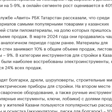
 на 5-9%, в онлайн-сегменте рост оценивается в 40
лужбе «Авито» РБК Татарстан рассказали, что среди
ериалов самыми популярными товарами у казанских
ей стали пиломатериалы, на долю которых пришлось 
ъеме продаж. В марте 2024 года они продавались ча
 аналогичном периоде годом ранее. Материалы для
и стен занимают 10% в общем объеме продаж, листов
 – 9%. В категории инструментов для стройки в Каза
у были наиболее востребованы электроинструменты, 
ся 24% всех продаж.
одят болгарки, дрели, шуруповерты, строительные м
ектрические приборы для стройки. На втором месте 
 сварочное оборудование, а также ручные инструмен
олярные инструменты, ключи, лобзики) с долями прод
е у жителей Казани пользуются популярностью расхо
 и оснастка (аккумуляторы, диски для болгарок) – 1