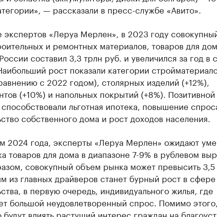
тегории», — рассказали в пресс-службе «Авито».
е экспертов «Леруа Мерлен», в 2023 году совокупны
оительных и ремонтных материалов, товаров для дом
России составил 3,3 трлн руб. и увеличился за год в
Наибольший рост показали категории стройматериало
равнению с 2022 годом), столярных изделий (+12%),
тов (+10%) и напольных покрытий (+8%). Позитивной
 способствовали льготная ипотека, повышение спрос
ство собственного дома и рост доходов населения.
ам 2024 года, эксперты «Леруа Мерлен» ожидают ум
а товаров для дома в диапазоне 7-9% в рублевом вы
разом, совокупный объем рынка может превысить 3,5
м из главных драйверов станет бурный рост в сфере
ства, в первую очередь, индивидуального жилья, где
ет большой неудовлетворенный спрос. Помимо этого
 будут влиять растущий интерес граждан на благоус