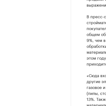
выражении
В пресс-с
строймат
покупател
общем об
9%, чем в
обработк
материалы
этом год
приходит
«Сюда вх
другие эл
газовое и
(пилы, ст
13%. Такж
материалы