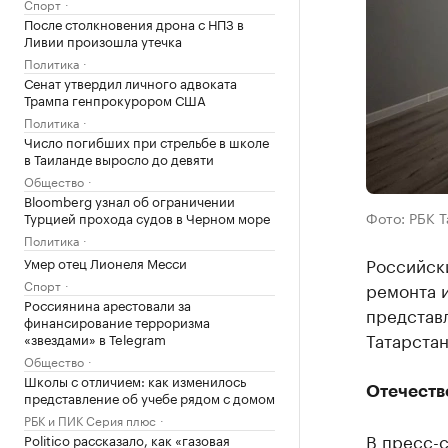
Спорт
После столкновения дрона с НПЗ в
Ливии произошла утечка
Политика
Сенат утвердил личного адвоката
Трампа генпрокурором США
Политика
Число погибших при стрельбе в школе
в Таиланде выросло до девяти
Общество
Bloomberg узнал об ограничении
Фото: РБК 
Турцией прохода судов в Черном море
Политика
Российски
Умер отец Лионеля Месси
Спорт
ремонта и
Россиянина арестовали за
представ
финансирование терроризма
Татарстан
«звездами» в Telegram
Общество
Школы с отличием: как изменилось
Отечеств
представление об учебе рядом с домом
РБК и ПИК Серия плюс
В пресс-
Politico рассказало, как «газовая