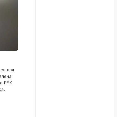
ов для
влена
е РБК
са.