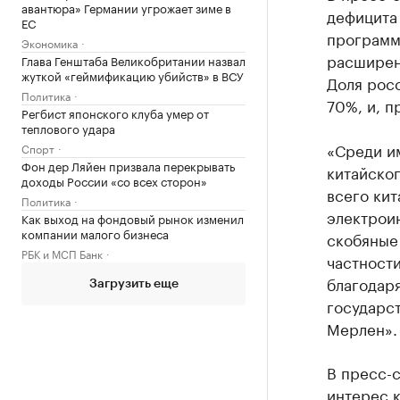
авантюра» Германии угрожает зиме в
дефицита
ЕС
программ
Экономика
расширен
Глава Генштаба Великобритании назвал
жуткой «геймификацию убийств» в ВСУ
Доля рос
Политика
70%, и, п
Регбист японского клуба умер от
теплового удара
«Среди и
Спорт
Фон дер Ляйен призвала перекрывать
китайско
доходы России «со всех сторон»
всего кит
Политика
электроин
Как выход на фондовый рынок изменил
компании малого бизнеса
скобяные 
РБК и МСП Банк
частности
благодар
Загрузить еще
государс
Мерлен».
В пресс-с
интерес к