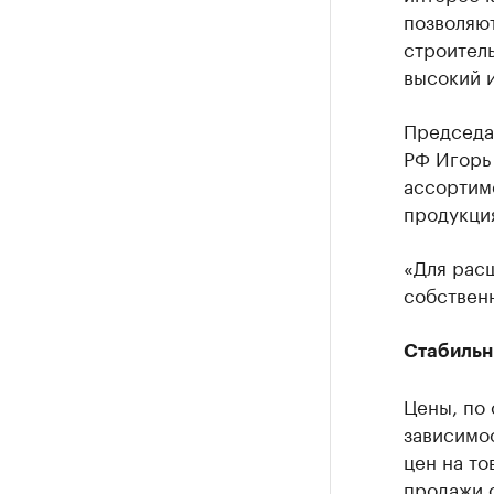
позволяют
строител
высокий и
Председа
РФ Игорь 
ассортим
продукция
«Для рас
собственн
Стабильн
Цены, по 
зависимос
цен на то
продажи 