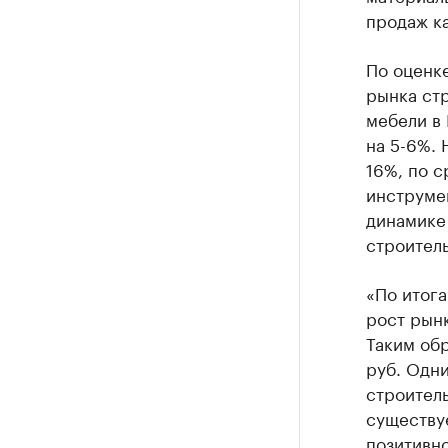
продаж ка
По оценк
рынка стр
мебели в 
на 5-6%. 
16%, по с
инструмен
динамике
строитель
«По итог
рост рынк
Таким об
руб. Одни
строитель
существу
позитивно