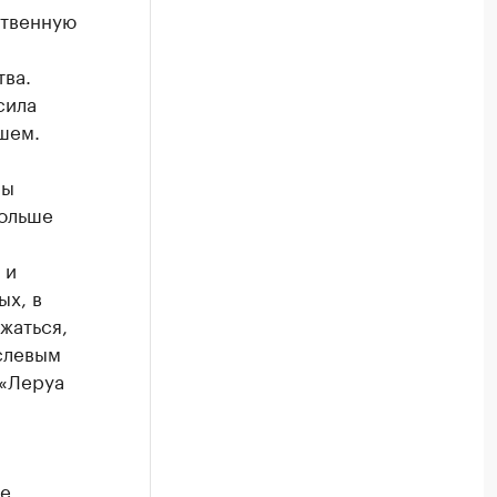
ственную
ва.
сила
йшем.
ры
больше
 и
ых, в
жаться,
слевым
 «Леруа
ые