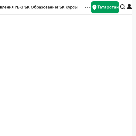
Татарстан
вления РБК
РБК Образование
РБК Курсы
рейтинги
Франшизы
Газета
ок наличной валюты