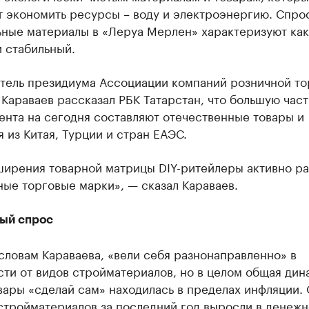
 экономить ресурсы – воду и электроэнергию. Спро
ьные материалы в «Леруа Мерлен» характеризуют как
 стабильный.
тель президиума Ассоциации компаний розничной то
Караваев рассказал РБК Татарстан, что большую част
ента на сегодня составляют отечественные товары и
 из Китая, Турции и стран ЕАЭС.
ширения товарной матрицы DIY-ритейлеры активно р
ые торговые марки», — сказал Караваев.
ый спрос
словам Караваева, «вели себя разнонаправленно» в
ти от видов стройматериалов, но в целом общая дин
вары «сделай сам» находилась в пределах инфляции.
стройматериалов за последний год выросли в денеж