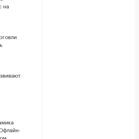
с на
рговли
ь
азвивают
амика
 Офлайн-
ном