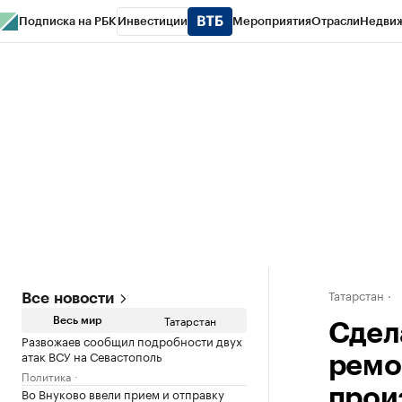
Подписка на РБК
Инвестиции
Мероприятия
Отрасли
Недви
РБК Life
Тренды
Визионеры
Национальные проекты
Город
Стиль
Кр
Спецпроекты СПб
Конференции СПб
Спецпроекты
Проверка конт
Татарстан
Все новости
Татарстан
Весь мир
Сдел
Развожаев сообщил подробности двух
атак ВСУ на Севастополь
ремо
Политика
Во Внуково ввели прием и отправку
прои