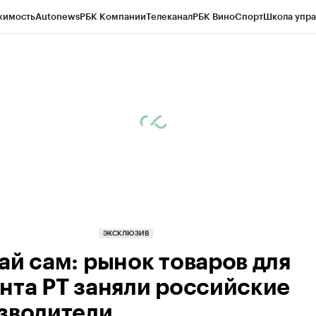
жимость
Autonews
РБК Компании
Телеканал
РБК Вино
Спорт
Школа упра
ипто
РБК Бизнес-среда
Дискуссионный клуб
Исследования
Кредитные 
рагентов
Политика
Экономика
Бизнес
Технологии и медиа
Финансы
Рын
ЭКСКЛЮЗИВ
ай сам: рынок товаров для
нта РТ заняли российские
зводители