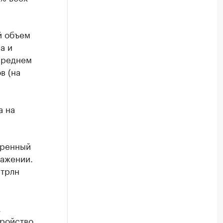
й объем
а и
 среднем
в (на
а на
еренный
ражении.
 трлн
,
тройство