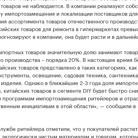
 товаров не наблюдается. В компании реализуют соб
у импортозамещения и локализации поставщиков для
ия ассортимента товаров отечественного производст
сийских товаров для ремонта в гипермаркетах превы
рогнозируют в компании, она будет расти и в дальне
мпортных товаров значительную долю занимают това
го производства – порядка 20%. В настоящее время 
айских товаров представлено в таких категориях, как
струменты, освещение, садовая техника, сантехника
изделия. Однако в ближайшие 2-3 года доля импортн
, китайских товаров в сегменте DIY будет быстро сни
я программам импортозамещения ритейлеров и отра
твенным инициативам в этой области», — сообщили в
лужбе ритейлера отметили, что у покупателей растет
 экологически чистым материалам и товарам, котор