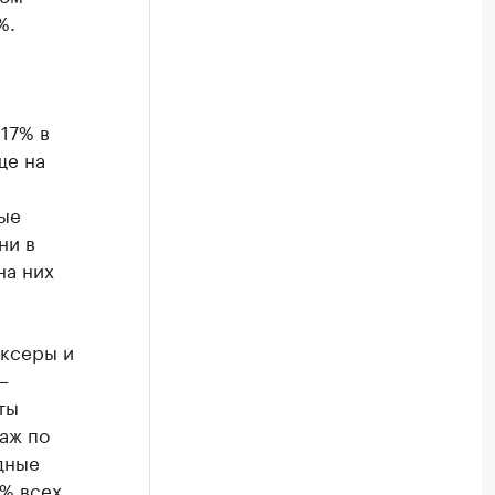
%.
17% в
ще на
ые
ни в
на них
иксеры и
–
ты
аж по
дные
0% всех