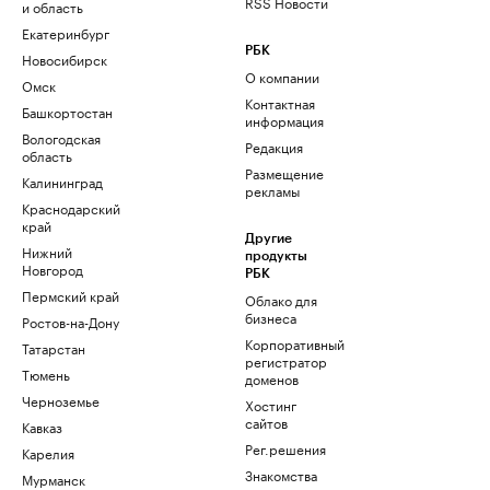
RSS Новости
и область
Екатеринбург
РБК
Новосибирск
О компании
Омск
Контактная
Башкортостан
информация
Вологодская
Редакция
область
Размещение
Калининград
рекламы
Краснодарский
край
Другие
Нижний
продукты
Новгород
РБК
Пермский край
Облако для
бизнеса
Ростов-на-Дону
Корпоративный
Татарстан
регистратор
Тюмень
доменов
Черноземье
Хостинг
сайтов
Кавказ
Рег.решения
Карелия
Знакомства
Мурманск