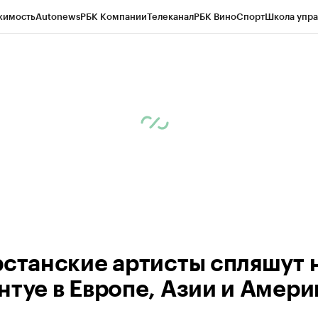
жимость
Autonews
РБК Компании
Телеканал
РБК Вино
Спорт
Школа упра
ипто
РБК Бизнес-среда
Дискуссионный клуб
Исследования
Кредитные 
рагентов
Политика
Экономика
Бизнес
Технологии и медиа
Финансы
Рын
рстанские артисты спляшут 
нтуе в Европе, Азии и Амери