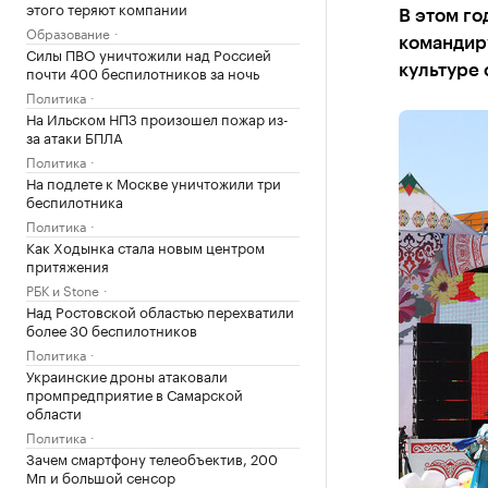
этого теряют компании
В этом го
Образование
командир
Силы ПВО уничтожили над Россией
почти 400 беспилотников за ночь
культуре 
Политика
На Ильском НПЗ произошел пожар из-
за атаки БПЛА
Политика
На подлете к Москве уничтожили три
беспилотника
Политика
Как Ходынка стала новым центром
притяжения
РБК и Stone
Над Ростовской областью перехватили
более 30 беспилотников
Политика
Украинские дроны атаковали
промпредприятие в Самарской
области
Политика
Зачем смартфону телеобъектив, 200
Мп и большой сенсор