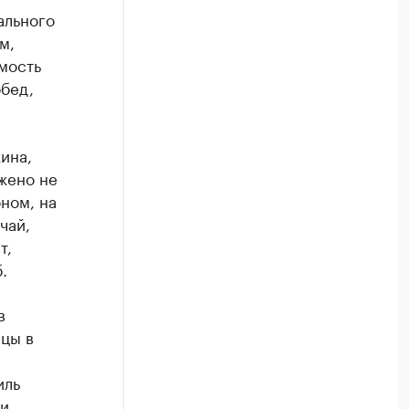
ального
м,
имость
обед,
ина,
жено не
ном, на
чай,
т,
.
в
цы в
иль
 и