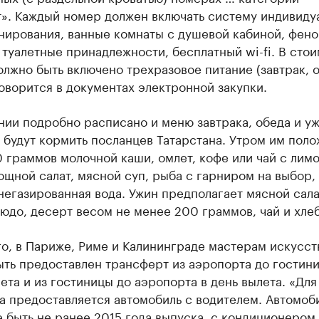
т». Каждый номер должен включать систему индивиду
нирования, ванные комнаты с душевой кабиной, фено
 туалетные принадлежности, бесплатный wi-fi. В сто
лжно быть включено трехразовое питание (завтрак, 
говорится в документах электронной закупки.
нии подробно расписано и меню завтрака, обеда и уж
будут кормить посланцев Татарстана. Утром им поло
 граммов молочной каши, омлет, кофе или чай с лимо
ощной салат, мясной суп, рыба с гарниром на выбор, 
негазированная вода. Ужин предполагает мясной сала
юдо, десерт весом не менее 200 граммов, чай и хлеб
о, в Париже, Риме и Калининграде мастерам искусст
ть предоставлен трансферт из аэропорта до гостини
ета и из гостиницы до аэропорта в день вылета. «Для
а предоставляется автомобиль с водителем. Автомоб
 быть не ранее 2015 года выпуска, с кондиционером