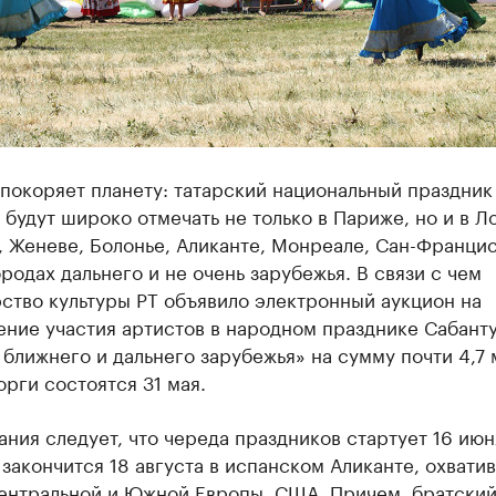
покоряет планету: татарский национальный праздник 
 будут широко отмечать не только в Париже, но и в Л
 Женеве, Болонье, Аликанте, Монреале, Сан-Францис
родах дальнего и не очень зарубежья. В связи с чем
ство культуры РТ объявило электронный аукцион на
ение участия артистов в народном празднике Сабант
 ближнего и дальнего зарубежья» на сумму почти 4,7 
орги состоятся 31 мая.
ания следует, что череда праздников стартует 16 июн
закончится 18 августа в испанском Аликанте, охвати
Центральной и Южной Европы, США. Причем, братски