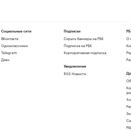
Социальные сети
Подписки
РБ
ВКонтакте
Скрыть баннеры на РБК
О 
Одноклассники
Подписка на РБК
Ко
Telegram
Корпоративная подписка
Ре
Дзен
Ра
Уведомления
RSS Новости
Др
Об
Ко
до
Хо
Ре
Зн
Са
РБ