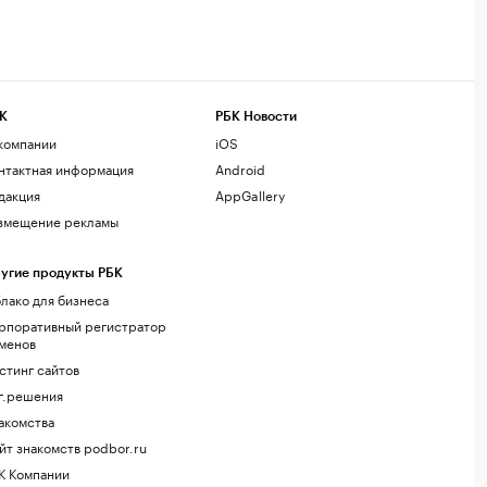
К
РБК Новости
компании
iOS
нтактная информация
Android
дакция
AppGallery
змещение рекламы
угие продукты РБК
лако для бизнеса
рпоративный регистратор
менов
стинг сайтов
г.решения
акомства
йт знакомств podbor.ru
К Компании