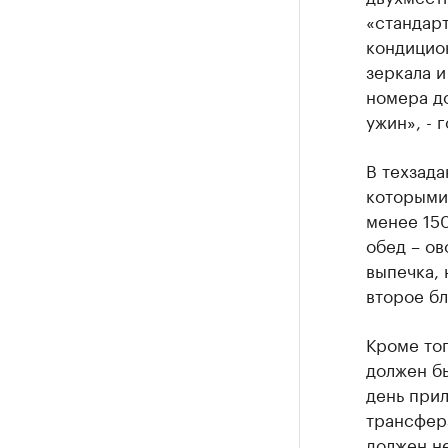
«стандар
кондицио
зеркала и
номера до
ужин», - 
В техзада
которыми 
менее 150
обед – ов
выпечка, 
второе бл
Кроме тог
должен бы
день прил
трансфер
должен не