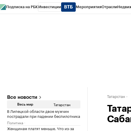
Подписка на РБК
Инвестиции
Мероприятия
Отрасли
Недви
РБК Life
Тренды
Визионеры
Национальные проекты
Город
Стиль
Кр
Спецпроекты СПб
Конференции СПб
Спецпроекты
Проверка конт
Татарстан
Все новости
Татарстан
Весь мир
Тата
В Липецкой области двое мужчин
пострадали при падении беспилотника
Саба
Политика
Женщинам платят меньше. Что из-за