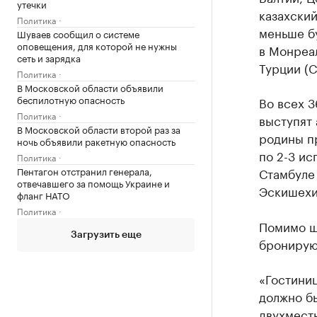
утечки
казахский
Политика
меньше бу
Шуваев сообщил о системе
оповещения, для которой не нужны
в Монреал
сеть и зарядка
Турции (С
Политика
В Московской области объявили
беспилотную опасность
Во всех 3
Политика
выступят 
В Московской области второй раз за
родины п
ночь объявили ракетную опасность
по 2-3 ис
Политика
Пентагон отстранил генерала,
Стамбуле 
отвечавшего за помощь Украине и
Эскишехи
фланг НАТО
Политика
Помимо ше
Загрузить еще
бронирую
«Гостиниц
должно бы
двухместн