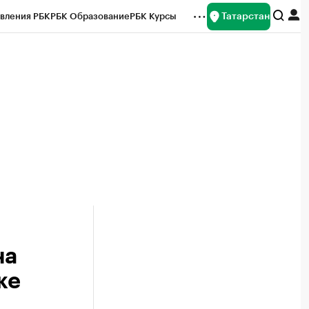
Татарстан
вления РБК
РБК Образование
РБК Курсы
рейтинги
Франшизы
Газета
ок наличной валюты
на
ке