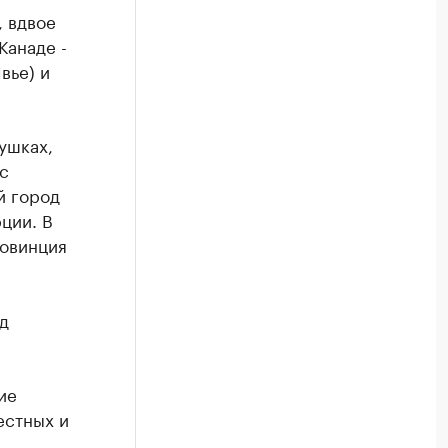
, вдвое
Канаде -
вье) и
душках,
с
й город
ции. В
ровинция
д
ие
естных и