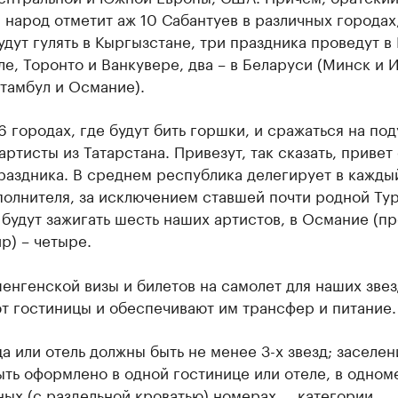
 народ отметит аж 10 Сабантуев в различных городах
дут гулять в Кыргызстане, три праздника проведут в 
е, Торонто и Ванкувере, два – в Беларуси (Минск и И
тамбул и Османие).
6 городах, где будут бить горшки, и сражаться на по
артисты из Татарстана. Привезут, так сказать, привет 
раздника. В среднем республика делегирует в кажды
полнителя, за исключением ставшей почти родной Тур
будут зажигать шесть наших артистов, в Османие (п
р) – четыре.
нгенской визы и билетов на самолет для наших звез
т гостиницы и обеспечивают им трансфер и питание.
а или отель должны быть не менее 3-х звезд; заселен
ть оформлено в одной гостинице или отеле, в одном
ых (с раздельной кроватью) номерах … категории