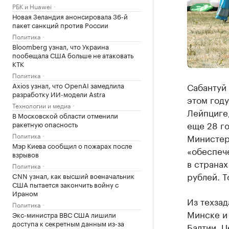
РБК и Huawei
Новая Зеландия анонсировала 36-й
пакет санкций против России
Политика
Bloomberg узнал, что Украина
пообещала США больше не атаковать
КТК
Политика
Axios узнал, что OpenAI замедлила
Сабантуй 
разработку ИИ-модели Astra
этом году
Технологии и медиа
Лейпциге,
В Московской области отменили
еще 28 го
ракетную опасность
Политика
Министер
Мэр Киева сообщил о пожарах после
«обеспеч
взрывов
в странах
Политика
рублей. Т
CNN узнал, как высший военачальник
США пытается закончить войну с
Ираном
Из техзад
Политика
Минске и 
Экс-министра ВВС США лишили
доступа к секретным данным из-за
Балтии, 