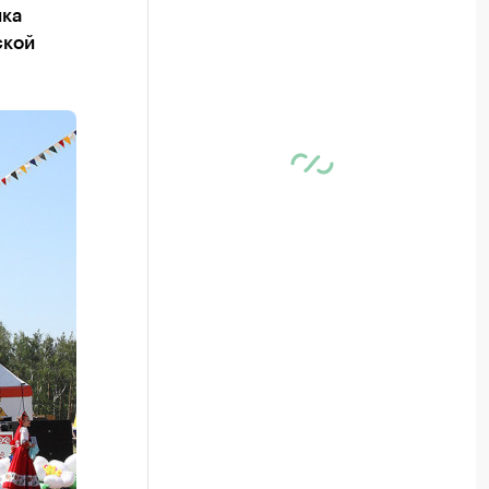
ика
ской