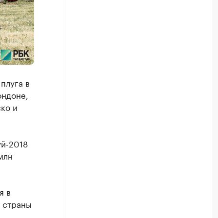
плуга в
ондоне,
ко и
уй-2018
млн
я в
в страны
й