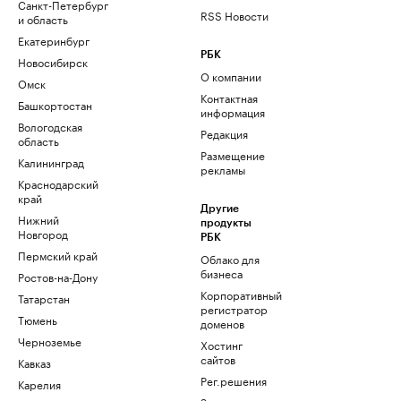
Санкт-Петербург
RSS Новости
и область
Екатеринбург
РБК
Новосибирск
О компании
Омск
Контактная
Башкортостан
информация
Вологодская
Редакция
область
Размещение
Калининград
рекламы
Краснодарский
край
Другие
Нижний
продукты
Новгород
РБК
Пермский край
Облако для
бизнеса
Ростов-на-Дону
Корпоративный
Татарстан
регистратор
Тюмень
доменов
Черноземье
Хостинг
сайтов
Кавказ
Рег.решения
Карелия