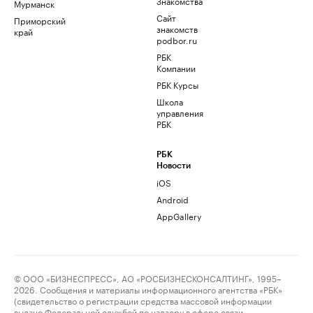
Знакомства
Мурманск
Сайт
Приморский
знакомств
край
podbor.ru
РБК
Компании
РБК Курсы
Школа
управления
РБК
РБК
Новости
iOS
Android
AppGallery
© ООО «БИЗНЕСПРЕСС», АО «РОСБИЗНЕСКОНСАЛТИНГ», 1995–
2026. Сообщения и материалы информационного агентства «РБК»
(свидетельство о регистрации средства массовой информации
выдано Федеральной службой по надзору в сфере связи,