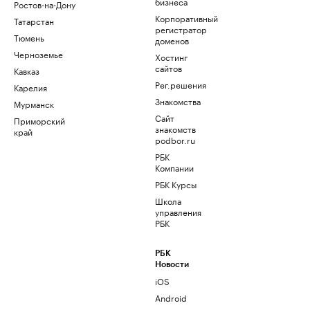
бизнеса
Ростов-на-Дону
Корпоративный
Татарстан
регистратор
Тюмень
доменов
Черноземье
Хостинг
сайтов
Кавказ
Рег.решения
Карелия
Знакомства
Мурманск
Сайт
Приморский
знакомств
край
podbor.ru
РБК
Компании
РБК Курсы
Школа
управления
РБК
РБК
Новости
iOS
Android