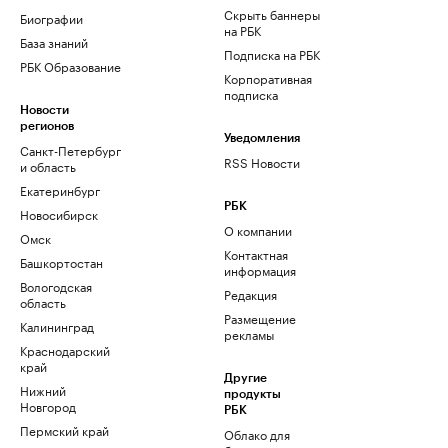
Скрыть баннеры
Биографии
на РБК
База знаний
Подписка на РБК
РБК Образование
Корпоративная
подписка
Новости
регионов
Уведомления
Санкт-Петербург
RSS Новости
и область
Екатеринбург
РБК
Новосибирск
О компании
Омск
Контактная
Башкортостан
информация
Вологодская
Редакция
область
Размещение
Калининград
рекламы
Краснодарский
край
Другие
Нижний
продукты
Новгород
РБК
Пермский край
Облако для