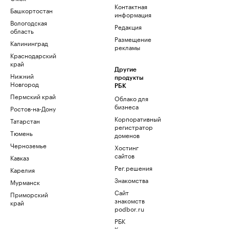
Контактная
Башкортостан
информация
Вологодская
Редакция
область
Размещение
Калининград
рекламы
Краснодарский
край
Другие
Нижний
продукты
Новгород
РБК
Пермский край
Облако для
бизнеса
Ростов-на-Дону
Корпоративный
Татарстан
регистратор
Тюмень
доменов
Черноземье
Хостинг
сайтов
Кавказ
Рег.решения
Карелия
Знакомства
Мурманск
Сайт
Приморский
знакомств
край
podbor.ru
РБК
Компании