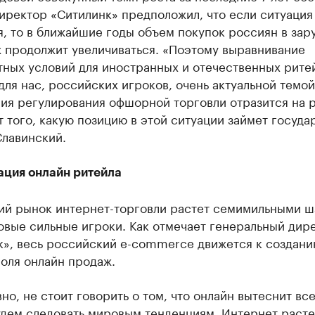
иректор «Ситилинк» предположил, что если ситуация
я, то в ближайшие годы объем покупок россиян в за
х продолжит увеличиваться. «Поэтому выравнивание
тных условий для иностранных и отечественных рите
для нас, российских игроков, очень актуальной темой
ия регулирования офшорной торговли отразится на 
т того, какую позицию в этой ситуации займет государ
Славинский.
ация онлайн ритейла
ий рынок интернет-торговли растет семимильными ш
овые сильные игроки. Как отмечает генеральный дир
к», весь российский e-commerce движется к создан
оля онлайн продаж.
но, не стоит говорить о том, что онлайн вытеснит вс
удем следовать мировым тенденциям. Интернет расте