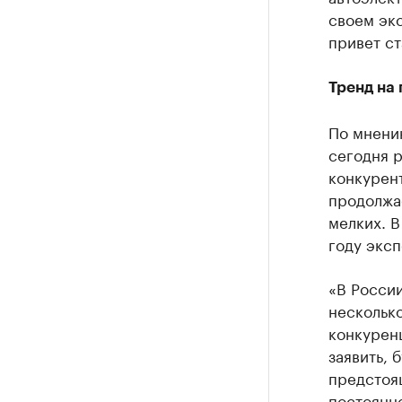
своем экс
привет ст
Тренд на
По мнени
сегодня 
конкурент
продолжае
мелких. В
году экс
«В России
несколько
конкуренц
заявить, 
предстоя
постоянно