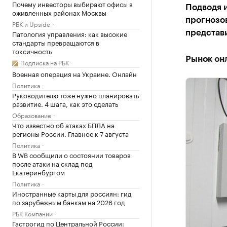
Почему инвесторы выбирают офисы в
Подводя и
оживленных районах Москвы
прогнозов
РБК и Upside
Патология управления: как высокие
представ
стандарты превращаются в
токсичность
Рынок он
Подписка на РБК
Военная операция на Украине. Онлайн
Политика
Руководителю тоже нужно планировать
развитие. 4 шага, как это сделать
Образование
Что известно об атаках БПЛА на
регионы России. Главное к 7 августа
Политика
В WB сообщили о состоянии товаров
после атаки на склад под
Екатеринбургом
Политика
Иностранные карты для россиян: гид
по зарубежным банкам на 2026 год
РБК Компании
Гастрогид по Центральной России: