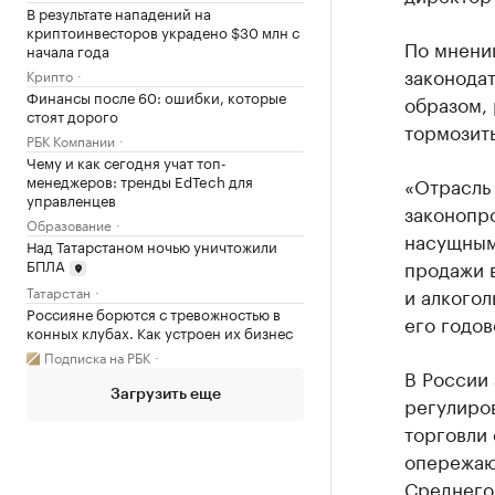
В результате нападений на
криптоинвесторов украдено $30 млн с
По мнению
начала года
законодат
Крипто
Финансы после 60: ошибки, которые
образом, 
стоят дорого
тормозить
РБК Компании
Чему и как сегодня учат топ-
менеджеров: тренды EdTech для
«Отрасль 
управленцев
законопр
Образование
насущным
Над Татарстаном ночью уничтожили
продажи 
БПЛА
и алкогол
Татарстан
Россияне борются с тревожностью в
его годов
конных клубах. Как устроен их бизнес
Подписка на РБК
В России 
Загрузить еще
регулиро
торговли 
опережаю
Среднегод