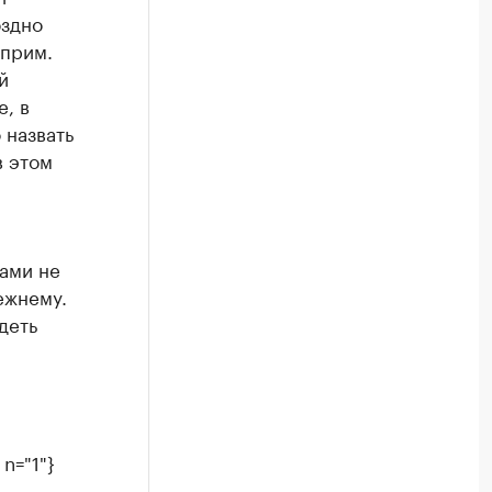
оздно
 прим.
й
, в
 назвать
в этом
ами не
ежнему.
деть
n="1"}