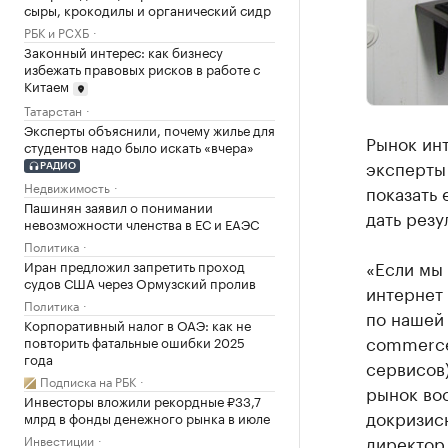
сыры, крокодилы и органический сидр
РБК и РСХБ
Законный интерес: как бизнесу
избежать правовых рисков в работе с
Китаем
Татарстан
Эксперты объяснили, почему жилье для
Рынок инт
студентов надо было искать «вчера»
эксперты
РАДИО
Недвижимость
показать 
Пашинян заявил о понимании
дать резул
невозможности членства в ЕС и ЕАЭС
Политика
«Если мы 
Иран предложил запретить проход
судов США через Ормузский пролив
интернет 
Политика
по нашей 
Корпоративный налог в ОАЭ: как не
commerce 
повторить фатальные ошибки 2025
года
сервисов
Подписка на РБК
рынок вос
Инвесторы вложили рекордные ₽33,7
докризисн
млрд в фонды денежного рынка в июле
директор
Инвестиции