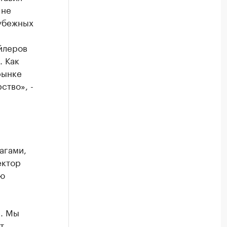
 не
рубежных
йлеров
. Как
рынке
ство», -
агами,
ектор
ию
е. Мы
т