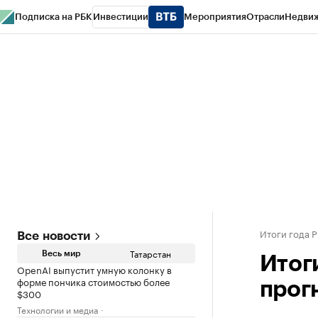
Подписка на РБК
Инвестиции
Мероприятия
Отрасли
Недви
РБК Life
Тренды
Визионеры
Национальные проекты
Город
Стиль
Кр
Спецпроекты СПб
Конференции СПб
Спецпроекты
Проверка конт
Итоги года Р
Все новости
Татарстан
Весь мир
Итог
OpenAI выпустит умную колонку в
форме пончика стоимостью более
прог
$300
Технологии и медиа