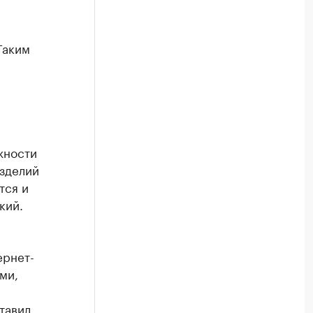
Таким
жности
зделий
тся и
кий.
ернет-
ми,
тавил