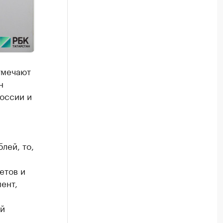
тмечают
н
оссии и
лей, то,
етов и
ент,
ый