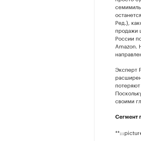
семимиль
останется
Ред.), ка
продажи ш
России п
Amazon. 
направлен
Эксперт Р
расширени
потеряют 
Поскольку
своими гл
Сегмент 
**:::pict