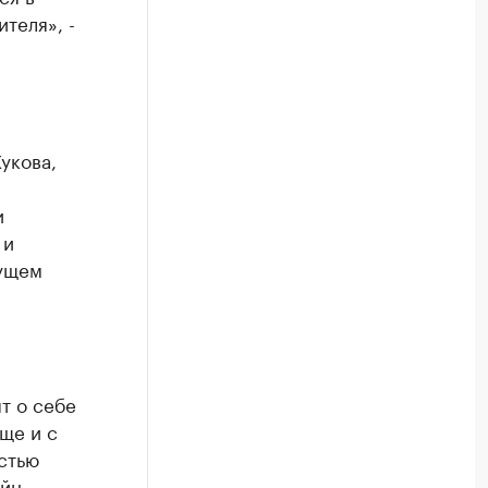
теля», -
укова,
и
 и
дущем
т о себе
ще и с
стью
йн-