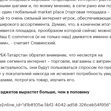
ными шагами и, по моему мнению, в сети рано или п
 один глобальный market place (торговая площадка –
кой-то очень сильный интернет-игрок, обеспечивающи
ирокого ассортимента. Думаю, что, в конечном итоге
оявится площадка, прообразом которой сейчас можно
Наш E-commerce (и не только наш) движется именно 
ии», - считает Славинский.
БК-Татарстан обратил внимание, что несмотря на
е сегмента интернет – торговли, магазины с витрин
актуальность, они будут пользоваться спросом по-пр
 у покупателей никогда не исчезнет потребность уви
азами, потрогать товар, изучить его.
гаджетов вырастет больше, чем в половину
ure{inline_id="d1b8105a-5bf2-4042-ad58-326ceb54f956" 