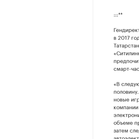
:::**
Гендирект
в 2017 го
Татарстан
«Ситилинк
предпочи
смарт-ча
«В следую
половину.
новые иг
компании
электрони
объеме п
затем сле
автоэлект