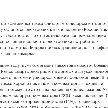
ор «Ситилинк» также считает, что лидером интернет
ду останется электроника, как в целом по России, так
у, в частности. По статистическим данным компании
», сегодня в сегменте электроники потребитель
тает гаджеты. Лидеры продаж традиционно - телефон
сы, экшн-камеры.
щем году, думаю, сегмент гаджетов вырастет больше
 Рынок смартфонов растет в деньгах и штуках, прихо
роки с новыми и универсальными предложениями. В 
 также хорошо покупается компьютерная техника и
ка, потому что это наша основная специализация. А 
родаж лидируют компьютеры (22%), комплектующие (
дуют компьютерная периферия (14%), телевизоры,
роника и GPS (11%), мобильная связь (9%). Мы остаем