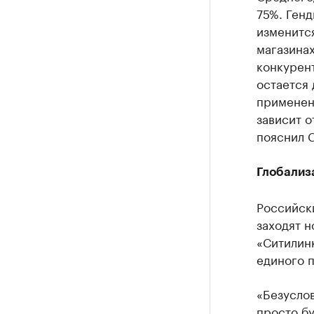
75%. Генд
изменитс
магазина
конкурен
остается 
применен
зависит о
пояснил 
Глобализ
Российск
заходят н
«Ситилин
единого п
«Безуслов
просто б