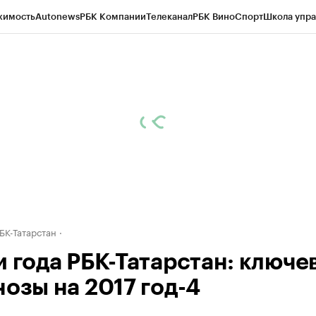
жимость
Autonews
РБК Компании
Телеканал
РБК Вино
Спорт
Школа упра
ипто
РБК Бизнес-среда
Дискуссионный клуб
Исследования
Кредитные 
рагентов
Политика
Экономика
Бизнес
Технологии и медиа
Финансы
Рын
БК-Татарстан
и года РБК-Татарстан: ключе
нозы на 2017 год-4