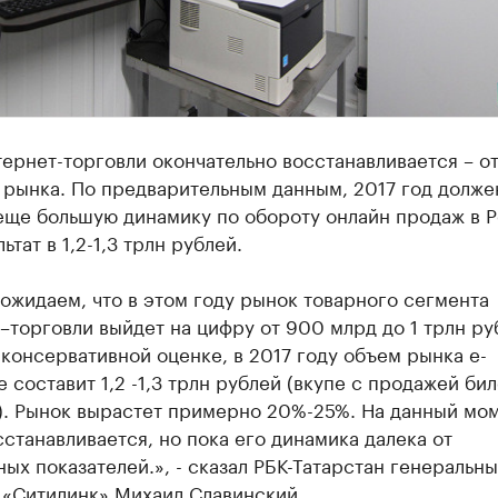
ернет-торговли окончательно восстанавливается – о
 рынка. По предварительным данным, 2017 год долже
еще большую динамику по обороту онлайн продаж в Р
ьтат в 1,2-1,3 трлн рублей.
ожидаем, что в этом году рынок товарного сегмента
–торговли выйдет на цифру от 900 млрд до 1 трлн руб
консервативной оценке, в 2017 году объем рынка e-
составит 1,2 -1,3 трлн рублей (вкупе с продажей бил
). Рынок вырастет примерно 20%-25%. На данный мом
станавливается, но пока его динамика далека от
ых показателей.», - сказал РБК-Татарстан генеральн
 «Ситилинк» Михаил Славинский.