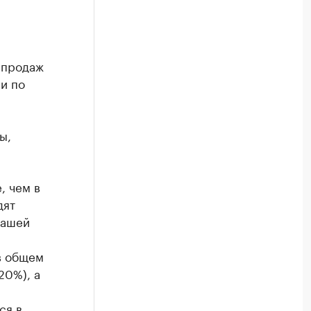
-продаж
 и по
ы,
, чем в
дят
нашей
в общем
20%), а
ся в