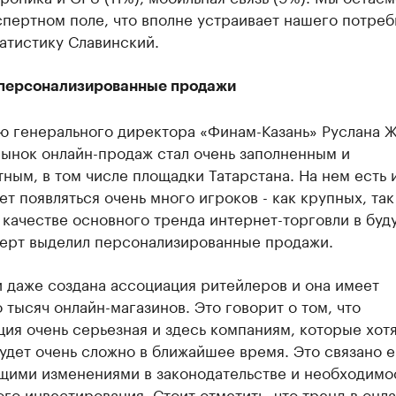
пертном поле, что вполне устраивает нашего потреби
атистику Славинский.
 персонализированные продажи
ю генерального директора «Финам-Казань» Руслана Ж
рынок онлайн-продаж стал очень заполненным и
ным, в том числе площадки Татарстана. На нем есть 
т появляться очень много игроков - как крупных, так
 качестве основного тренда интернет-торговли в бу
перт выделил персонализированные продажи.
 даже создана ассоциация ритейлеров и она имеет
 тысяч онлайн-магазинов. Это говорит о том, что
ия очень серьезная и здесь компаниям, которые хотя
будет очень сложно в ближайшее время. Это связано е
щими изменениями в законодательстве и необходимо
го инвестирования. Стоит отметить, что тренд в онла