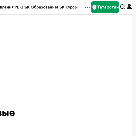
Татарстан
вления РБК
РБК Образование
РБК Курсы
рейтинги
Франшизы
Газета
ок наличной валюты
вые