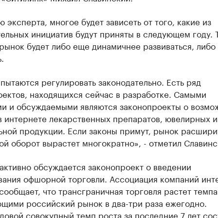
 эксперта, многое будет зависеть от того, какие из
ельных инициатив будут приняты в следующем году. 
рынок будет либо еще динамичнее развиваться, либо
.
пытаются регулировать законодательно. Есть ряд
оектов, находящихся сейчас в разработке. Самыми
и и обсуждаемыми являются законопроекты о возмо
в интернете лекарственных препаратов, ювелирных и
ьной продукции. Если законы примут, рынок расшири
ой оборот вырастет многократно», - отметил Славинс
активно обсуждается законопроект о введении
вания офшорной торговли. Ассоциация компаний инт
сообщает, что трансграничная торговля растет темпа
щими российский рынок в два-три раза ежегодно.
овой совокупный темп роста за последние 7 лет сос