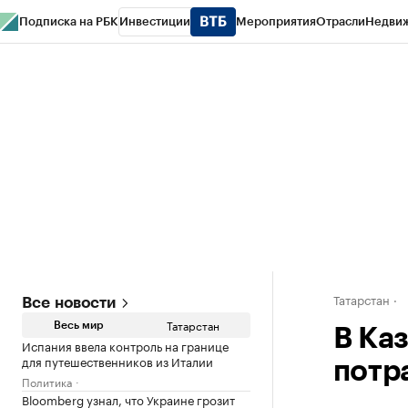
Подписка на РБК
Инвестиции
Мероприятия
Отрасли
Недви
РБК Life
Тренды
Визионеры
Национальные проекты
Город
Стиль
Кр
Спецпроекты СПб
Конференции СПб
Спецпроекты
Проверка конт
Татарстан
Все новости
Татарстан
Весь мир
В Ка
Испания ввела контроль на границе
для путешественников из Италии
потр
Политика
Bloomberg узнал, что Украине грозит