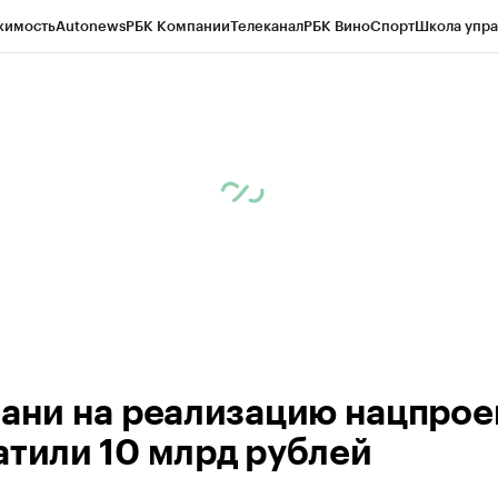
жимость
Autonews
РБК Компании
Телеканал
РБК Вино
Спорт
Школа упра
ипто
РБК Бизнес-среда
Дискуссионный клуб
Исследования
Кредитные 
рагентов
Политика
Экономика
Бизнес
Технологии и медиа
Финансы
Рын
зани на реализацию нацпрое
атили 10 млрд рублей