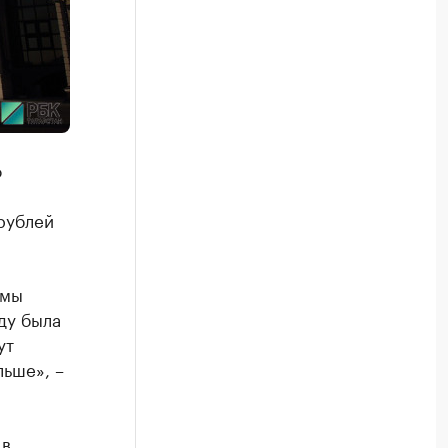
о
рублей
 мы
ду была
ут
ьше», –
 в