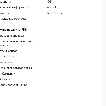
компании
iOS
нтактная информация
Android
дакция
AppGallery
змещение рекламы
угие продукты РБК
лако для бизнеса
рпоративный регистратор
менов
стинг сайтов
г.решения
акомства
йт знакомств podbor.ru
К Компании
К Курсы
ола управления РБК