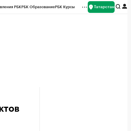
Татарстан
вления РБК
РБК Образование
РБК Курсы
рейтинги
Франшизы
Газета
ок наличной валюты
ктов