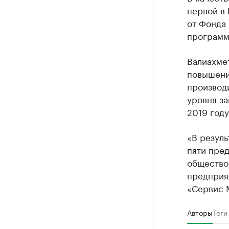
первой в 
от Фонда
программ
Валиахмет
повышени
производ
уровня за
2019 году
«В резуль
пяти пре
общество
предприя
«Сервис М
Авторы
Теги