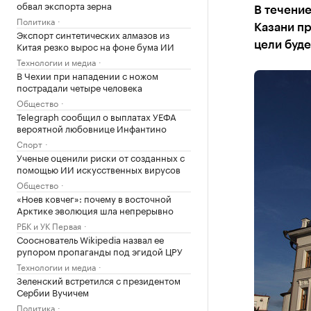
обвал экспорта зерна
В течение
Политика
Казани пр
Экспорт синтетических алмазов из
Китая резко вырос на фоне бума ИИ
цели буде
Технологии и медиа
В Чехии при нападении с ножом
пострадали четыре человека
Общество
Telegraph сообщил о выплатах УЕФА
вероятной любовнице Инфантино
Спорт
Ученые оценили риски от созданных с
помощью ИИ искусственных вирусов
Общество
«Ноев ковчег»: почему в восточной
Арктике эволюция шла непрерывно
РБК и УК Первая
Сооснователь Wikipedia назвал ее
рупором пропаганды под эгидой ЦРУ
Технологии и медиа
Зеленский встретился с президентом
Сербии Вучичем
Политика