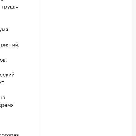
 труда»
умя
приятий,
ов.
ческий
кт
на
время
которая