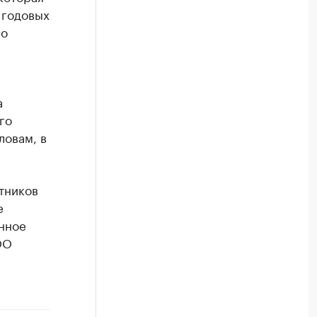
 годовых
по
а
го
ловам, в
тников
е
нное
ОО