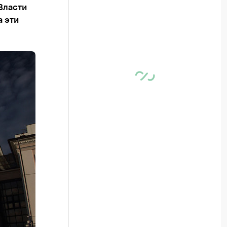
 Власти
а эти