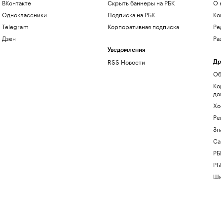
ВКонтакте
Скрыть баннеры на РБК
О 
Одноклассники
Подписка на РБК
Ко
Telegram
Корпоративная подписка
Ре
Дзен
Ра
Уведомления
RSS Новости
Др
Об
Ко
до
Хо
Ре
Зн
Са
РБ
РБ
Шк