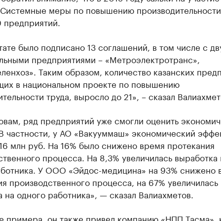
«Системные меры по повышению производительности
0 предприятий.
тате было подписано 13 соглашений, в том числе с дв
льными предприятиями – «Метроэлектротранс»,
ленхоз». Таким образом, количество казанских пред
щих в национальном проекте по повышению
тельности труда, выросло до 21», – сказал Валиахмет
ловам, ряд предприятий уже смогли оценить экономи
«В частности, у АО «Вакууммаш» экономический эффе
16 млн руб. На 16% было снижено время протекания
твенного процесса. На 8,3% увеличилась выработка 
аботника. У ООО «Эйдос-медицина» на 93% снижено 
ия производственного процесса, на 67% увеличилась
 на одного работника», — сказал Валиахметов.
е примера, он также привел компанию «НПП Тасма», 