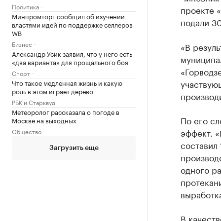
Политика
проекте 
Минпромторг сообщил об изучении
подали 3
властями идей по поддержке селлеров
WB
Бизнес
«В резуль
Александр Усик заявил, что у него есть
муниципа
«два варианта» для прощального боя
«Горводзе
Спорт
участвую
Что такое медленная жизнь и какую
роль в этом играет дерево
производи
РБК и Старквуд
Метеоролог рассказала о погоде в
По его с
Москве на выходных
эффект. 
Общество
составил 
Загрузить еще
производс
одного р
протекан
выработка
В качеств