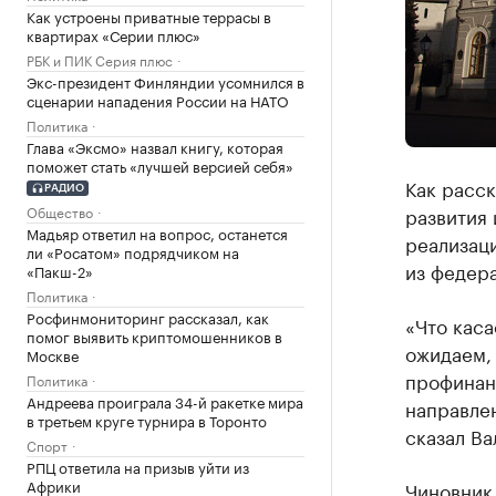
Как устроены приватные террасы в
квартирах «Серии плюс»
РБК и ПИК Серия плюс
Экс-президент Финляндии усомнился в
сценарии нападения России на НАТО
Политика
Глава «Эксмо» назвал книгу, которая
поможет стать «лучшей версией себя»
Как расс
РАДИО
Общество
развития 
Мадьяр ответил на вопрос, останется
реализац
ли «Росатом» подрядчиком на
из федера
«Пакш-2»
Политика
Росфинмониторинг рассказал, как
«Что каса
помог выявить криптомошенников в
ожидаем, 
Москве
профинан
Политика
Андреева проиграла 34-й ракетке мира
направлен
в третьем круге турнира в Торонто
сказал Ва
Спорт
РПЦ ответила на призыв уйти из
Африки
Чиновник 