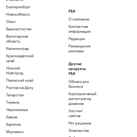
Екатеринбург
РБК
Новосибирск
О компании
Омск
Контактная
Башкортостан
информация
Вологодская
Редакция
область
Размещение
Калининград
рекламы
Краснодарский
край
Другие
Нижний
продукты
Новгород
РБК
Пермский край
Облако для
бизнеса
Ростов-на-Дону
Корпоративный
Татарстан
регистратор
Тюмень
доменов
Черноземье
Хостинг
сайтов
Кавказ
Рег.решения
Карелия
Знакомства
Мурманск