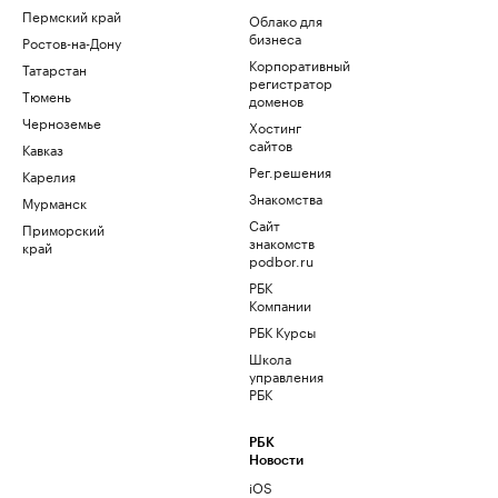
Пермский край
Облако для
бизнеса
Ростов-на-Дону
Корпоративный
Татарстан
регистратор
Тюмень
доменов
Черноземье
Хостинг
сайтов
Кавказ
Рег.решения
Карелия
Знакомства
Мурманск
Сайт
Приморский
знакомств
край
podbor.ru
РБК
Компании
РБК Курсы
Школа
управления
РБК
РБК
Новости
iOS