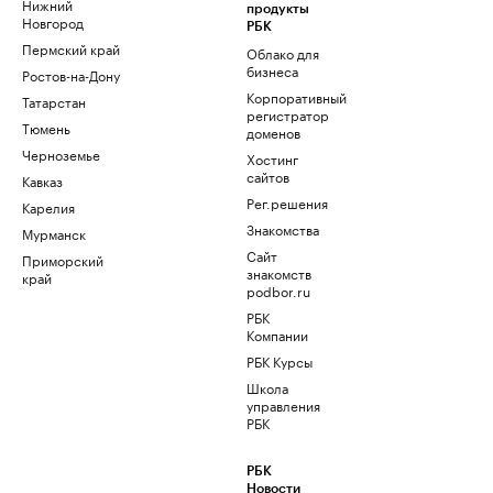
Нижний
продукты
Новгород
РБК
Пермский край
Облако для
бизнеса
Ростов-на-Дону
Корпоративный
Татарстан
регистратор
Тюмень
доменов
Черноземье
Хостинг
сайтов
Кавказ
Рег.решения
Карелия
Знакомства
Мурманск
Сайт
Приморский
знакомств
край
podbor.ru
РБК
Компании
РБК Курсы
Школа
управления
РБК
РБК
Новости