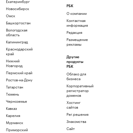
Екатеринбург
РБК
Новосибирск
О компании
Омск
Контактная
Башкортостан
информация
Вологодская
Редакция
область
Размещение
Калининград
рекламы
Краснодарский
край
Другие
Нижний
продукты
Новгород
РБК
Пермский край
Облако для
бизнеса
Ростов-на-Дону
Корпоративный
Татарстан
регистратор
Тюмень
доменов
Черноземье
Хостинг
сайтов
Кавказ
Рег.решения
Карелия
Знакомства
Мурманск
Сайт
Приморский
знакомств