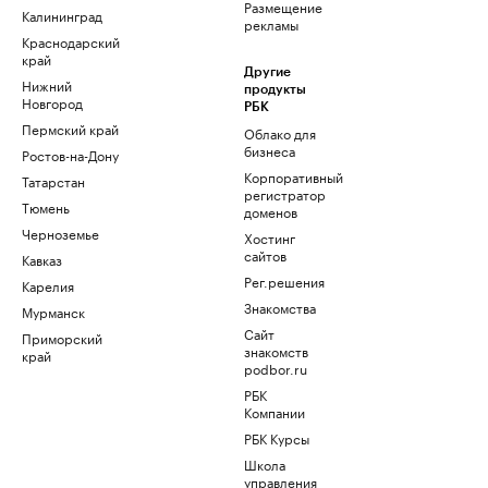
Размещение
Калининград
рекламы
Краснодарский
край
Другие
Нижний
продукты
Новгород
РБК
Пермский край
Облако для
бизнеса
Ростов-на-Дону
Корпоративный
Татарстан
регистратор
Тюмень
доменов
Черноземье
Хостинг
сайтов
Кавказ
Рег.решения
Карелия
Знакомства
Мурманск
Сайт
Приморский
знакомств
край
podbor.ru
РБК
Компании
РБК Курсы
Школа
управления