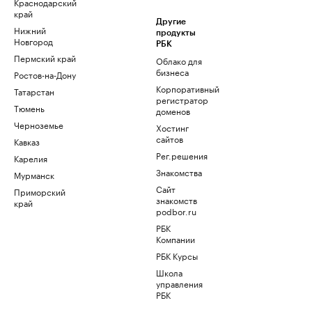
Краснодарский
край
Другие
Нижний
продукты
Новгород
РБК
Пермский край
Облако для
бизнеса
Ростов-на-Дону
Корпоративный
Татарстан
регистратор
Тюмень
доменов
Черноземье
Хостинг
сайтов
Кавказ
Рег.решения
Карелия
Знакомства
Мурманск
Сайт
Приморский
знакомств
край
podbor.ru
РБК
Компании
РБК Курсы
Школа
управления
РБК