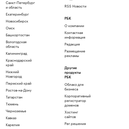
Санкт-Петербург
RSS Новости
и область
Екатеринбург
РБК
Новосибирск
О компании
Омск
Контактная
Башкортостан
информация
Вологодская
Редакция
область
Размещение
Калининград
рекламы
Краснодарский
край
Другие
Нижний
продукты
Новгород
РБК
Пермский край
Облако для
бизнеса
Ростов-на-Дону
Корпоративный
Татарстан
регистратор
Тюмень
доменов
Черноземье
Хостинг
сайтов
Кавказ
Рег.решения
Карелия