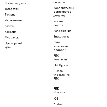
бизнеса
Ростов-на-Дону
Корпоративный
Татарстан
регистратор
Тюмень
доменов
Черноземье
Хостинг
сайтов
Кавказ
Рег.решения
Карелия
Знакомства
Мурманск
Сайт
Приморский
знакомств
край
podbor.ru
РБК
Компании
РБК Курсы
Школа
управления
РБК
РБК
Новости
iOS
Android