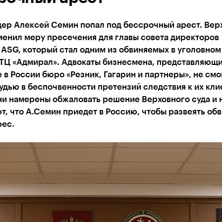
ер Алексей Семин попал под бессрочный арест. Вер
менил меру пресечения для главы совета директоров
ASG, который стал одним из обвиняемых в уголовном
 ТЦ «Адмирал». Адвокаты бизнесмена, представляющ
 в России бюро «Резник, Гагарин и партнеры», не смо
удью в беспочвенности претензий следствия к их кли
ни намерены обжаловать решение Верховного суда и 
, что А.Семин приедет в Россию, чтобы развеять об
рес.