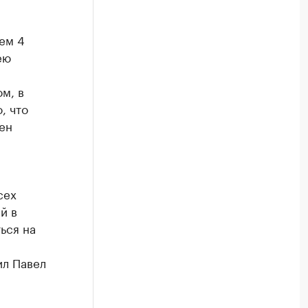
ем 4
ею
м, в
, что
ен
сех
й в
ься на
ил Павел