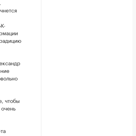
,
ачнется
К-
ормации
традицию
лександр
ение
овольно
е, чтобы
 очень
ета