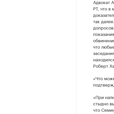
Адвокат 
РТ, что в
доказател
так далее
допросов»
показани
обвинений
что любы
заседания
находился
Роберт Х
«Что може
подтвержд
«При нали
стыдно вы
что Семин