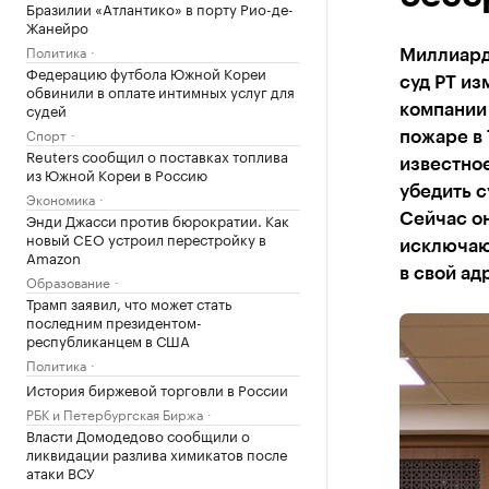
Бразилии «Атлантико» в порту Рио-де-
Жанейро
Политика
Миллиард
Федерацию футбола Южной Кореи
суд РТ из
обвинили в оплате интимных услуг для
судей
компании 
Спорт
пожаре в
Reuters сообщил о поставках топлива
известное
из Южной Кореи в Россию
убедить с
Экономика
Энди Джасси против бюрократии. Как
Сейчас о
новый CEO устроил перестройку в
исключают
Amazon
в свой ад
Образование
Трамп заявил, что может стать
последним президентом-
республиканцем в США
Политика
История биржевой торговли в России
РБК и Петербургская Биржа
Власти Домодедово сообщили о
ликвидации разлива химикатов после
атаки ВСУ