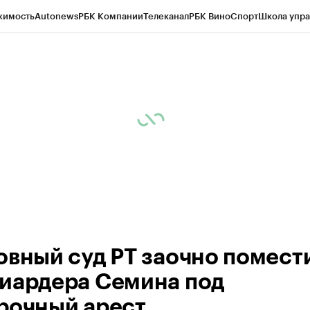
жимость
Autonews
РБК Компании
Телеканал
РБК Вино
Спорт
Школа упра
ипто
РБК Бизнес-среда
Дискуссионный клуб
Исследования
Кредитные 
рагентов
Политика
Экономика
Бизнес
Технологии и медиа
Финансы
Рын
овный суд РТ заочно помест
иардера Семина под
рочный арест