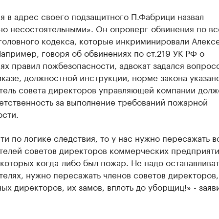
я в адрес своего подзащитного П.Фабрици назвал
но несостоятельными». Он опроверг обвинения по вс
Уголовного кодекса, которые инкриминировали Алекс
апример, говоря об обвинениях по ст.219 УК РФ о
х правил пожбезопасности, адвокат задался вопросо
казе, должностной инструкции, норме закона указано
тель совета директоров управляющей компании долж
ветственность за выполнение требований пожарной
ости.
ти по логике следствия, то у нас нужно пересажать в
телей советов директоров коммерческих предприяти
 которых когда-либо был пожар. Не надо останавливат
елях, нужно пересажать членов советов директоров,
ых директоров, их замов, вплоть до уборщиц!» - заяв