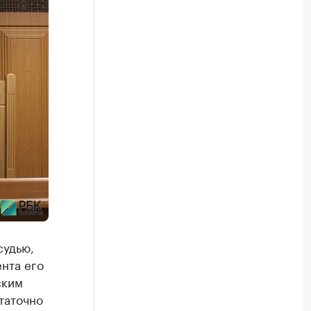
судью,
нта его
ским
таточно