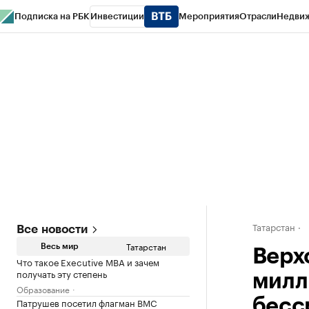
Подписка на РБК
Инвестиции
Мероприятия
Отрасли
Недви
РБК Life
Тренды
Визионеры
Национальные проекты
Город
Стиль
Кр
Спецпроекты СПб
Конференции СПб
Спецпроекты
Проверка конт
Татарстан
Все новости
Татарстан
Весь мир
Верх
Что такое Executive MBA и зачем
получать эту степень
милл
Образование
Патрушев посетил флагман ВМС
бесс