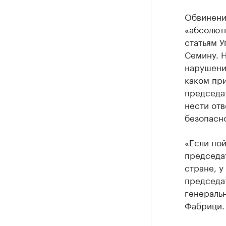
Обвинени
«абсолют
статьям 
Семину. Н
нарушения
каком при
председа
нести от
безопасн
«Если пой
председа
стране, у
председат
генеральн
Фабрици.