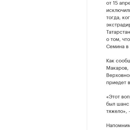
от 15 апр
исключили
тогда, ко
экстрадир
Татарстан
о том, чт
Семина в
Как сооб
Макаров,
Верховног
приедет в
«Этот воп
был шанс 
тяжело», 
Напомним,