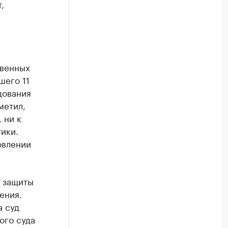
,
я
твенных
шего 11
дования
метил,
 ни к
ики.
овлении
ы защиты
ения.
а суд
ого суда