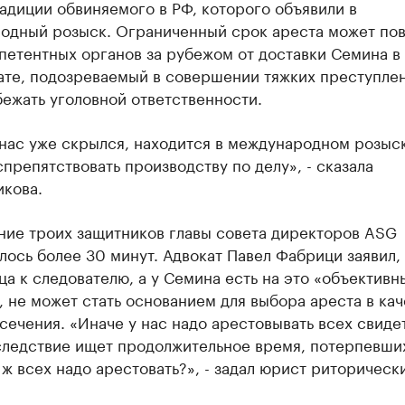
адиции обвиняемого в РФ, которого объявили в
одный розыск. Ограниченный срок ареста может пов
петентных органов за рубежом от доставки Семина в
тате, подозреваемый в совершении тяжких преступле
ежать уголовной ответственности.
 нас уже скрылся, находится в международном розыс
препятствовать производству по делу», - сказала
икова.
ние троих защитников главы совета директоров ASG
ось более 30 минут. Адвокат Павел Фабрици заявил, 
ца к следователю, а у Семина есть на это «объективн
 не может стать основанием для выбора ареста в кач
ечения. «Иначе у нас надо арестовывать всех свиде
следствие ищет продолжительное время, потерпевших
 ж всех надо арестовать?», - задал юрист риторическ