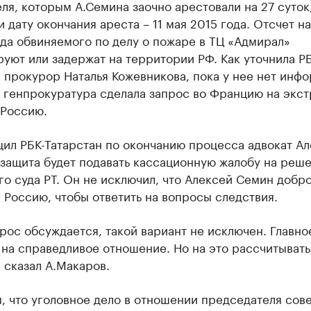
еля, которым А.Семина заочно арестовали на 27 суток
 дату окончания ареста – 11 мая 2015 года. Отсчет н
гда обвиняемого по делу о пожаре в ТЦ «Адмирал»
уют или задержат на территории РФ. Как уточнила РБ
 прокурор Наталья Кожевникова, пока у нее нет инф
о генпрокуратура сделала запрос во Францию на экс
 Россию.
щил РБК-Татарстан по окончанию процесса адвокат А
 защита будет подавать кассационную жалобу на реш
о суда РТ. Он не исключил, что Алексей Семин добр
 Россию, чтобы ответить на вопросы следствия.
рос обсуждается, такой вариант не исключен. Главно
на справедливое отношение. Но на это рассчитывать
- сказал А.Макаров.
 что уголовное дело в отношении председателя сов