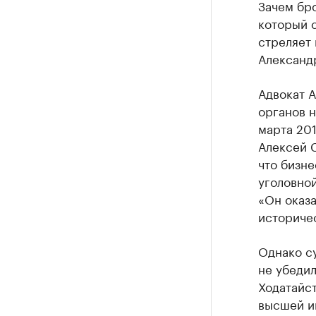
Зачем бро
который с
стреляет 
Александ
Адвокат А
органов н
марта 201
Алексей 
что бизне
уголовной
«Он оказа
историчес
Однако с
не убедил
Ходатайс
высшей и