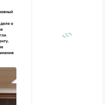
ховный
 деле о
ие
гли
енту.
не
винения