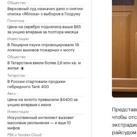
Общество
Верховный суд назначил дело о снятии
списка «Яблока» с выборов в Госдуму
Политика
Цены на серебро поднялись выше $65
за унцию впервые за полтора месяца
Инвестиции
В Люцерне пауки спровоцировали 19
ложных вызовов пожарных к мосту
Общество
В Татарстане ввели более 2,6 млн кв. м
жилья
Татарстан
В России стартовали продажи
гибридного Tank 400
Авто
Цены на золото превысили $4400 за
унцию впервые с июня
Представ
Инвестиции
чтобы отс
Искусственный интеллект вызовет
массовые увольнения — и еще 10
экстради
мифов
райсудом 
РБК и Yandex Cloud