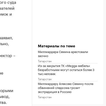
ого суда
вателей
емок и
заявил,
льно,
Материалы по теме
Миллиардера Семина арестовали
ректор –
заочно
Татарстан
Из-за закрытия ТК «Megga-мебель»
безработными могут остаться более 3
не
тыс.человек
Татарстан
Миллиардеру Алексею Семину после
обвинений следкома грозит
оторыми
экстрадиция в Россию
ывод,
Татарстан
тва.