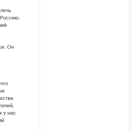
лечь
 Россию.
ний
ке. Он
что
ые
естве
телей,
 у нас
ий