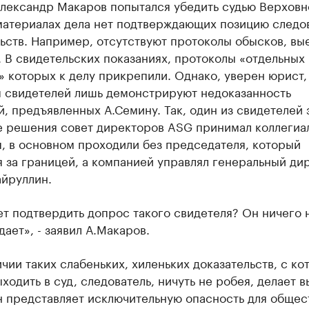
Александр Макаров попытался убедить судью Верховн
 материалах дела нет подтверждающих позицию следо
ьств. Например, отсутствуют протоколы обысков, вы
. В свидетельских показаниях, протоколы «отдельных
 которых к делу прикрепили. Однако, уверен юрист,
я свидетелей лишь демонстрируют недоказанность
, предъявленных А.Семину. Так, один из свидетелей 
е решения совет директоров ASG принимал коллегиа
, в основном проходили без председателя, который
 за границей, а компанией управлял генеральный ди
айруллин.
т подтвердить допрос такого свидетеля? Он ничего 
ает», - заявил А.Макаров.
чии таких слабеньких, хиленьких доказательств, с к
ходить в суд, следователь, ничуть не робея, делает в
 представляет исключительную опасность для общес