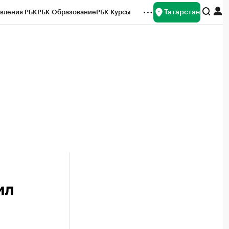
Татарстан
вления РБК
РБК Образование
РБК Курсы
рейтинги
Франшизы
Газета
ок наличной валюты
ил