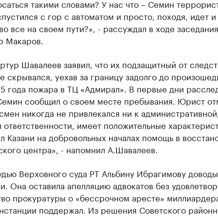
саться такими словами? У нас что – Семин террорист
пустился с гор с автоматом и просто, походя, идет и
во все на своем пути?», - рассуждал в ходе заседани
р Макаров.
ртур Шавалеев заявил, что их подзащитный от следс
е скрывался, уехав за границу задолго до произошед
5 года пожара в ТЦ «Адмирал». В первые дни рассле
Семин сообщил о своем месте пребывания. Юрист от
смен никогда не привлекался ни к административной,
 ответственности, имеет положительные характерист
л Казани на добровольных началах помощь в восстан
кого центра», - напомнил А.Шавалеев.
удью Верховного суда РТ Альбину Ибрагимову довод
и. Она оставила апелляцию адвокатов без удовлетвор
тво прокуратуры о «бессрочном аресте» миллиардер
нстанции поддержал. Из решения Советского районн