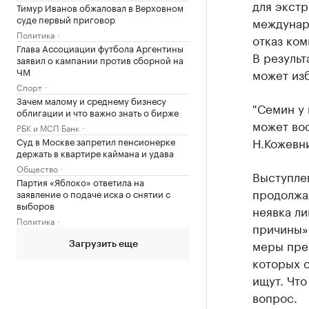
для экстр
Тимур Иванов обжаловал в Верховном
суде первый приговор
междунар
Политика
отказ ком
Глава Ассоциации футбола Аргентины
В резуль
заявил о кампании против сборной на
ЧМ
может изб
Спорт
Зачем малому и среднему бизнесу
"Семин у
облигации и что важно знать о бирже
может вос
РБК и МСП Банк
Н.Кожевн
Суд в Москве запретил пенсионерке
держать в квартире каймана и удава
Общество
Выступле
Партия «Яблоко» ответила на
продолжал
заявление о подаче иска о снятии с
выборов
неявка ли
Политика
причины»,
меры прес
Загрузить еще
которых 
ищут. Что
вопрос.