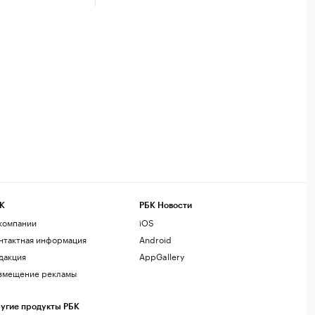
К
РБК Новости
компании
iOS
нтактная информация
Android
дакция
AppGallery
змещение рекламы
угие продукты РБК