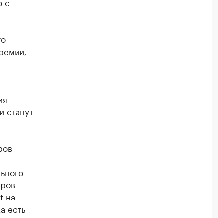
ю с
то
ремии,
ия
и станут
ров
льного
оров
t на
а есть