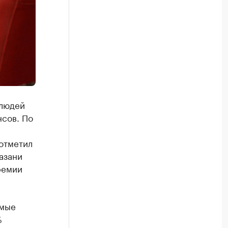
 людей
нсов. По
 отметил
азани
ремии
амые
%