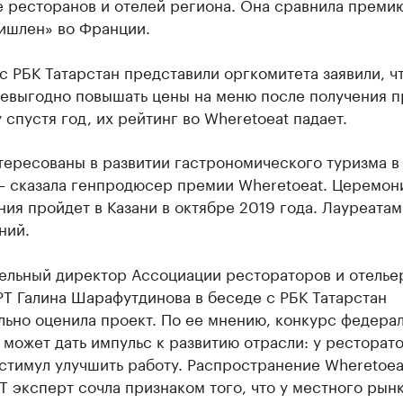
 ресторанов и отелей региона. Она сравнила преми
ишлен» во Франции.
с РБК Татарстан представили оргкомитета заявили, ч
невыгодно повышать цены на меню после получения п
 спустя год, их рейтинг во Wheretoeat падает.
тересованы в развитии гастрономического туризма в
 – сказала генпродюсер премии Wheretoeat. Церемон
ия пройдет в Казани в октябре 2019 года. Лауреатам
ний.
ельный директор Ассоциации рестораторов и отелье
РТ Галина Шарафутдинова в беседе с РБК Татарстан
льно оценила проект. По ее мнению, конкурс федера
может дать импульс к развитию отрасли: у ресторат
стимул улучшить работу. Распространение Wheretoea
Т эксперт сочла признаком того, что у местного рынк