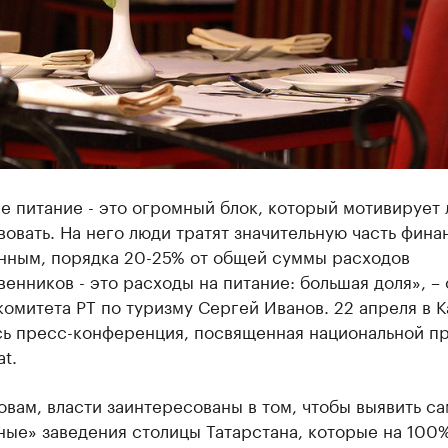
е питание - это огромный блок, который мотивирует
овать. На него люди тратят значительную часть фина
нным, порядка 20-25% от общей суммы расходов
енников - это расходы на питание: большая доля», –
комитета РТ по туризму Сергей Иванов. 22 апреля в К
сь пресс-конференция, посвященная национальной п
t.
овам, власти заинтересованы в том, чтобы выявить с
ные» заведения столицы Татарстана, которые на 100