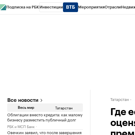
Подписка на РБК
Инвестиции
Мероприятия
Отрасли
Недви
РБК Life
Тренды
Визионеры
Национальные проекты
Город
Стиль
Кр
Спецпроекты СПб
Конференции СПб
Спецпроекты
Проверка конт
Татарстан
Все новости
Татарстан
Весь мир
Где 
Облигации вместо кредита: как малому
бизнесу разместить публичный долг
оцен
РБК и МСП Банк
Овечкин заявил, что после завершения
прем