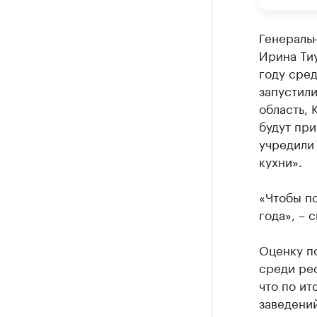
Генераль
Ирина Тиу
году сред
запустили
область, 
будут при
учредили
кухни».
«Чтобы по
года», – 
Оценку по
среди рес
что по ит
заведений