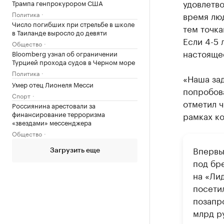
удовлетво
Трампа генпрокурором США
Политика
время лю
Число погибших при стрельбе в школе
тем точка
в Таиланде выросло до девяти
Если 4-5 
Общество
настоящее
Bloomberg узнал об ограничении
Турцией прохода судов в Черном море
Политика
«Наша зад
Умер отец Лионеля Месси
попробова
Спорт
отметил 
Россиянина арестовали за
финансирование терроризма
рамках ко
«звездами» мессенджера
Общество
Впервы
Загрузить еще
под бре
на «Лид
посети
позапр
млрд р