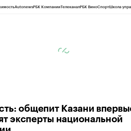
жимость
Autonews
РБК Компании
Телеканал
РБК Вино
Спорт
Школа упра
ипто
РБК Бизнес-среда
Дискуссионный клуб
Исследования
Кредитные 
рагентов
Политика
Экономика
Бизнес
Технологии и медиа
Финансы
Рын
есть: общепит Казани впервы
ят эксперты национальной
ии