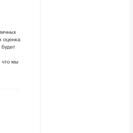
личных
х оценка
 будет
 что мы