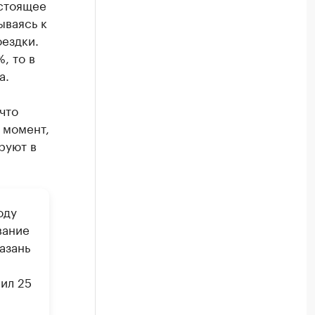
астоящее
ываясь к
ездки.
, то в
а.
что
 момент,
руют в
оду
вание
азань
ил 25