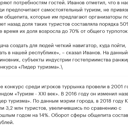
ряют потребностям гостей. Иванов отметил, что в н
ди предпочитают самостоятельный туризм, не привяз
м общепита, которые им предлагают организаторы по
лет назад доля таких туристов составляла порядка 50%
 время их доля возросла до 70% от общего турпоток
ача создать для людей четкий навигатор, куда пойти, 
ть в нашей республике», – сказал Иванов. На данный
чиновник, субъекты индустрии гостеприимства ранжи
нкурса «Лидер туризма».\
е конкурс среди игроков туррынка провели в 2001 г
ндом «Туризм - XXI век». В 2016 году он изменил наз
ер туризма». По данным мэрии города, в 2018 году К
ли 3,2 млн туристов, увеличившись по сравнению с
ошлым годом на 14%. Оборот сферы общепита состав
ублей.