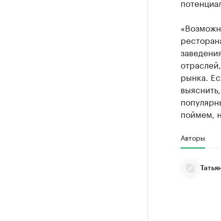
потенциал
«Возможно
ресторан
заведения
отраслей,
рынка. Ес
выяснить,
популярн
поймем, н
Авторы
Татья