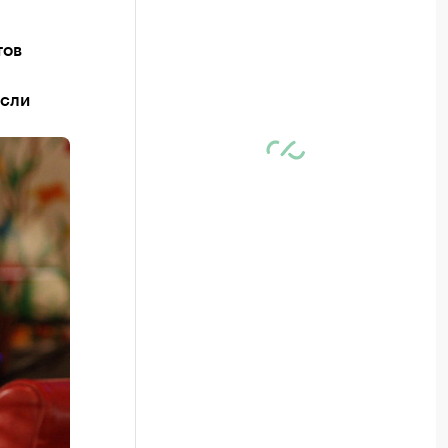
тов
асли