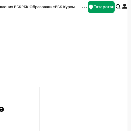
Татарстан
вления РБК
РБК Образование
РБК Курсы
рейтинги
Франшизы
Газета
ок наличной валюты
е