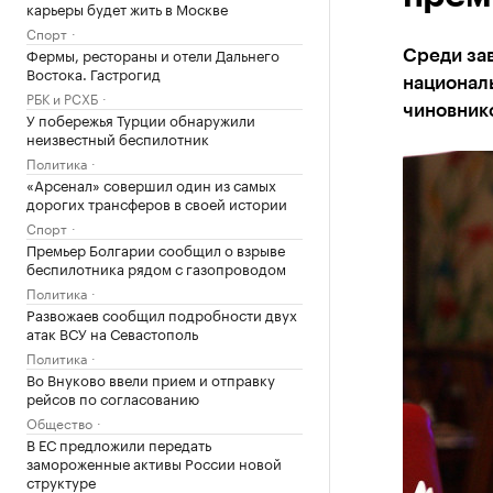
карьеры будет жить в Москве
Спорт
Фермы, рестораны и отели Дальнего
Среди зав
Востока. Гастрогид
национал
РБК и РСХБ
чиновник
У побережья Турции обнаружили
неизвестный беспилотник
Политика
«Арсенал» совершил один из самых
дорогих трансферов в своей истории
Спорт
Премьер Болгарии сообщил о взрыве
беспилотника рядом с газопроводом
Политика
Развожаев сообщил подробности двух
атак ВСУ на Севастополь
Политика
Во Внуково ввели прием и отправку
рейсов по согласованию
Общество
В ЕС предложили передать
замороженные активы России новой
структуре