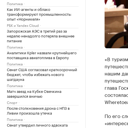
Политика
Как ИИ-агенты и облако
трансформируют промышленность:
опыт «Норникеля»
РБК и Yandex Cloud
Запорожская АЭС в третий раз за
неделю ненадолго потеряла внешнее
питание
Политика
Аналитики Kpler назвали крупнейшего
поставщика авиатоплива в Европу
«В туризм
Политика
путешеств
Сенат США согласовал краткосрочный
нашим да
бюджет, чтобы избежать нового
шатдауна
путешеств
Политика
глава Гос
Матч звезд на Кубке Овечкина
состояла
завершился вничью
Wheretoea
Спорт
После столкновения дрона с НПЗ в
Ливии произошла утечка
По его сл
Политика
«интерес
Сенат утвердил личного адвоката