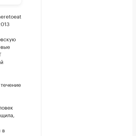
eretoeat
2013
овскую
рвые
Т
ой
 течение
ловек
бщила,
 в