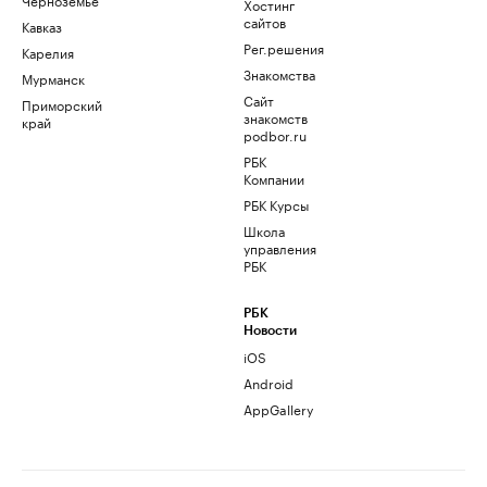
Хостинг
сайтов
Кавказ
Рег.решения
Карелия
Знакомства
Мурманск
Сайт
Приморский
знакомств
край
podbor.ru
РБК
Компании
РБК Курсы
Школа
управления
РБК
РБК
Новости
iOS
Android
AppGallery