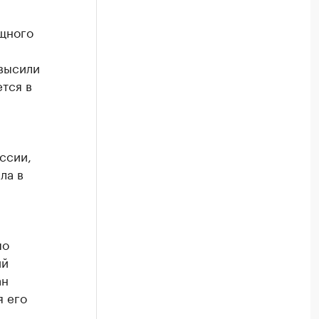
щного
овысили
ется в
ессии,
ла в
по
ий
ан
я его