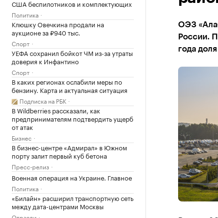
США беспилотников и комплектующих
Политика
Клюшку Овечкина продали на
ОЭЗ «Ала
аукционе за ₽940 тыс.
России. П
Спорт
года дол
УЕФА сохранил бойкот ЧМ из-за утраты
доверия к Инфантино
Спорт
В каких регионах ослабили меры по
бензину. Карта и актуальная ситуация
Подписка на РБК
В Wildberries рассказали, как
предпринимателям подтвердить ущерб
от атак
Бизнес
В бизнес-центре «Адмирал» в Южном
порту залит первый куб бетона
Пресс-релиз
Военная операция на Украине. Главное
Политика
«Билайн» расширил транспортную сеть
между дата-центрами Москвы
Отрасли