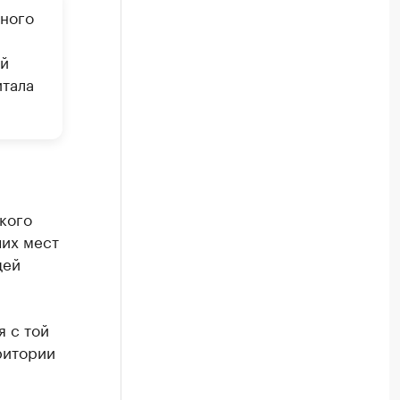
нного
-й
итала
кого
чих мест
щей
я с той
ритории