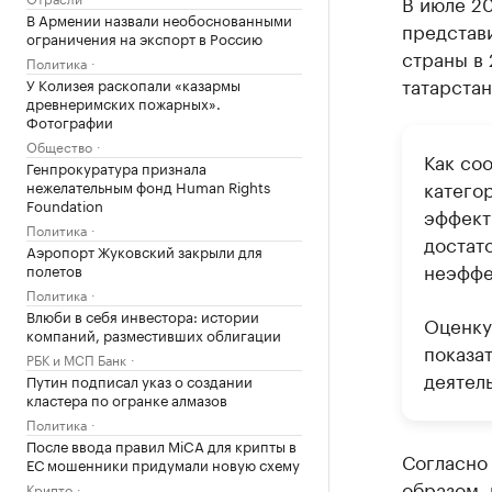
В июле 2
В Армении назвали необоснованными
представи
ограничения на экспорт в Россию
страны в 
Политика
татарстан
У Колизея раскопали «казармы
древнеримских пожарных».
Фотографии
Общество
Как со
Генпрокуратура признала
катего
нежелательным фонд Human Rights
Foundation
эффект
Политика
достат
Аэропорт Жуковский закрыли для
неэффе
полетов
Политика
Влюби в себя инвестора: истории
Оценку
компаний, разместивших облигации
показат
РБК и МСП Банк
деятел
Путин подписал указ о создании
кластера по огранке алмазов
Политика
После ввода правил MiCA для крипты в
Согласно 
ЕС мошенники придумали новую схему
образом,
Крипто