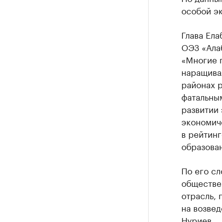
особой э
Глава Ела
ОЭЗ «Алаб
«Многие 
наращива
районах р
фатальным
развитии 
экономиче
в рейтин
образован
По его с
обществен
отрасль,
на возвед
Нуриев.