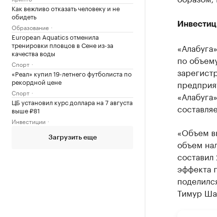
Как вежливо отказать человеку и не
обидеть
Инвестиц
Образование
European Aquatics отменила
тренировки пловцов в Сене из-за
«Алабуга»
качества воды
по объему
Спорт
зарегист
«Реал» купил 19-летнего футболиста по
рекордной цене
предприя
Спорт
«Алабуга
ЦБ установил курс доллара на 7 августа
составляе
выше ₽81
Инвестиции
«Объем вы
Загрузить еще
объем нал
составил 
эффекта 
поделилс
Тимур Ша