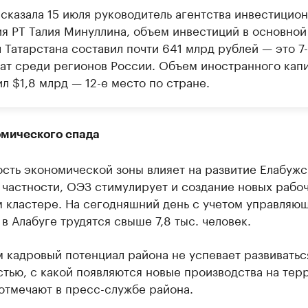
ссказала 15 июля руководитель агентства инвестицио
ия РТ Талия Минуллина, объем инвестиций в основной
 Татарстана составил почти 641 млрд рублей — это 7
тат среди регионов России. Объем иностранного кап
л $1,8 млрд — 12-е место по стране.
омического спада
сть экономической зоны влияет на развитие Елабужс
 частности, ОЭЗ стимулирует и создание новых рабо
м кластере. На сегодняшний день с учетом управляю
в Алабуге трудятся свыше 7,8 тыс. человек.
 кадровый потенциал района не успевает развиватьс
тью, с какой появляются новые производства на тер
отмечают в пресс-службе района.