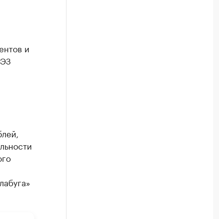
ентов и
ОЭЗ
блей,
ельности
ого
лабуга»