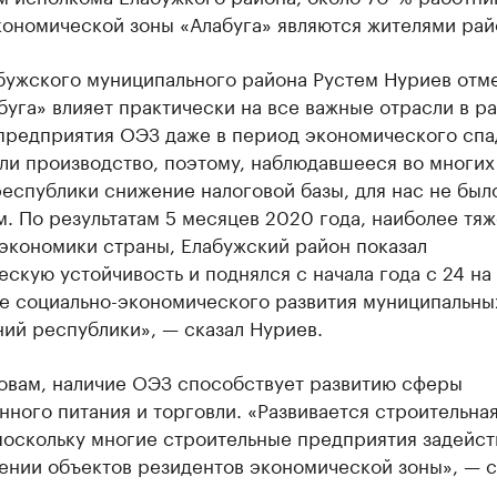
кономической зоны «Алабуга» являются жителями рай
бужского муниципального района Рустем Нуриев отме
уга» влияет практически на все важные отрасли в ра
предприятия ОЭЗ даже в период экономического спа
ли производство, поэтому, наблюдавшееся во многих
еспублики снижение налоговой базы, для нас не был
. По результатам 5 месяцев 2020 года, наиболее тяж
экономики страны, Елабужский район показал
скую устойчивость и поднялся с начала года с 24 на
ге социально-экономического развития муниципальны
ий республики», — сказал Нуриев.
ловам, наличие ОЭЗ способствует развитию сферы
ного питания и торговли. «Развивается строительна
 поскольку многие строительные предприятия задейс
ении объектов резидентов экономической зоны», — с