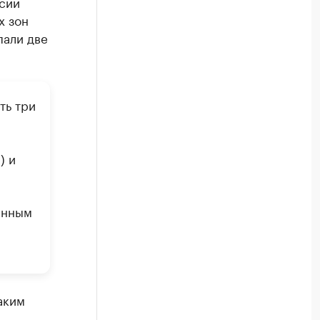
сии
х зон
пали две
ть три
) и
енным
аким