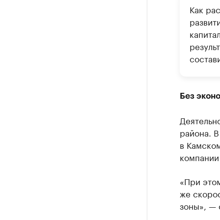
Как ра
развит
капитал
резуль
состави
Без экон
Деятельно
района. В
в Камско
компании 
«При этом
же скорос
зоны», — 