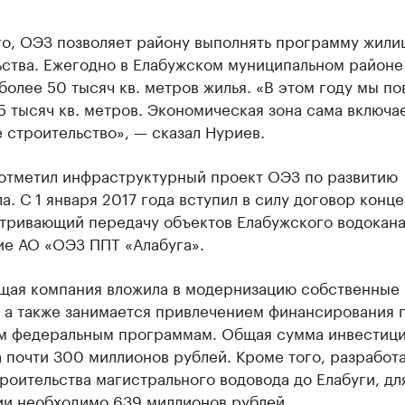
го, ОЭЗ позволяет району выполнять программу жили
ьства. Ежегодно в Елабужском муниципальном районе
более 50 тысяч кв. метров жилья. «В этом году мы п
5 тысяч кв. метров. Экономическая зона сама включа
строительство», — сказал Нуриев.
 отметил инфраструктурный проект ОЭЗ по развитию
а. С 1 января 2017 года вступил в силу договор конц
тривающий передачу объектов Елабужского водокана
ие АО «ОЭЗ ППТ «Алабуга».
щая компания вложила в модернизацию собственные
, а также занимается привлечением финансирования 
м федеральным программам. Общая сумма инвестиц
 почти 300 миллионов рублей. Кроме того, разработ
роительства магистрального водовода до Елабуги, дл
ии необходимо 639 миллионов рублей.