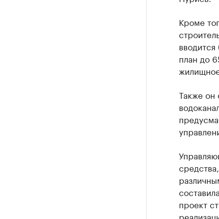
Кроме то
строител
вводится 
план до 6
жилищное 
Также он
водоканал
предусма
управлен
Управляю
средства
различны
составила
проект ст
реализац