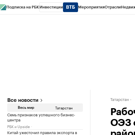
Подписка на РБК
Инвестиции
Мероприятия
Отрасли
Недви
РБК Life
Тренды
Визионеры
Национальные проекты
Город
Стиль
Кр
Спецпроекты СПб
Конференции СПб
Спецпроекты
Проверка конт
Татарстан
Все новости
Татарстан
Весь мир
Рабо
Семь признаков успешного бизнес-
центра
ОЭЗ 
РБК и Upside
Китай ужесточил правила экспорта в
райо