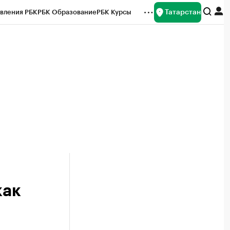
Татарстан
вления РБК
РБК Образование
РБК Курсы
рейтинги
Франшизы
Газета
ок наличной валюты
как