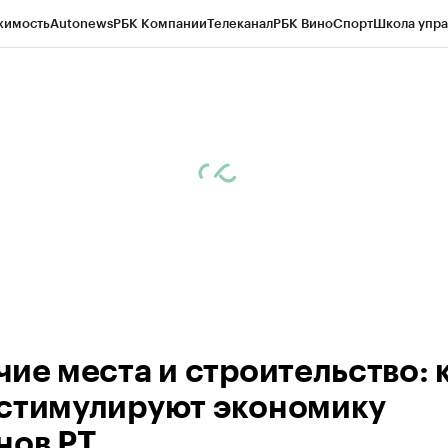
жимость
Autonews
РБК Компании
Телеканал
РБК Вино
Спорт
Школа упра
ипто
РБК Бизнес-среда
Дискуссионный клуб
Исследования
Кредитные 
рагентов
Политика
Экономика
Бизнес
Технологии и медиа
Финансы
Рын
чие места и строительство: 
стимулируют экономику
нов РТ