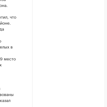
она.
тил, что
йоне.
да
о
елых в
 9 место
х
я
твованы
казал