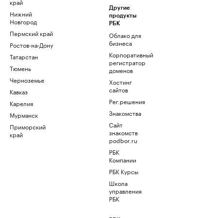
край
Другие
Нижний
продукты
Новгород
РБК
Пермский край
Облако для
бизнеса
Ростов-на-Дону
Корпоративный
Татарстан
регистратор
Тюмень
доменов
Черноземье
Хостинг
сайтов
Кавказ
Рег.решения
Карелия
Знакомства
Мурманск
Сайт
Приморский
знакомств
край
podbor.ru
РБК
Компании
РБК Курсы
Школа
управления
РБК