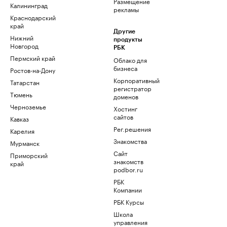
Размещение
Калининград
рекламы
Краснодарский
край
Другие
Нижний
продукты
Новгород
РБК
Пермский край
Облако для
бизнеса
Ростов-на-Дону
Корпоративный
Татарстан
регистратор
Тюмень
доменов
Черноземье
Хостинг
сайтов
Кавказ
Рег.решения
Карелия
Знакомства
Мурманск
Сайт
Приморский
знакомств
край
podbor.ru
РБК
Компании
РБК Курсы
Школа
управления