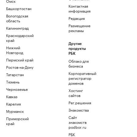
Омск
Контактная
Башкортостан
информация
Вологодская
Редакция
область
Размещение
Калининград
рекламы
Краснодарский
край
Другие
Нижний
продукты
Новгород
РБК
Пермский край
Облако для
бизнеса
Ростов-на-Дону
Корпоративный
Татарстан
регистратор
Тюмень
доменов
Черноземье
Хостинг
сайтов
Кавказ
Рег.решения
Карелия
Знакомства
Мурманск
Сайт
Приморский
знакомств
край
podbor.ru
РБК