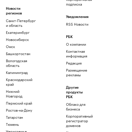
подписка
Новости
регионов
Уведомления
Санкт-Петербург
RSS Новости
и область
Екатеринбург
РБК
Новосибирск
О компании
Омск
Контактная
Башкортостан
информация
Вологодская
Редакция
область
Размещение
Калининград
рекламы
Краснодарский
край
Другие
Нижний
продукты
Новгород
РБК
Пермский край
Облако для
бизнеса
Ростов-на-Дону
Корпоративный
Татарстан
регистратор
Тюмень
доменов
Черноземье