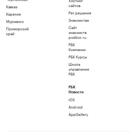
Хостинг
сайтов
Кавказ
Рег.решения
Карелия
Знакомства
Мурманск
Сайт
Приморский
знакомств
край
podbor.ru
РБК
Компании
РБК Курсы
Школа
управления
РБК
РБК
Новости
iOS
Android
AppGallery