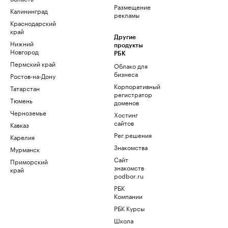
Размещение
Калининград
рекламы
Краснодарский
край
Другие
Нижний
продукты
Новгород
РБК
Пермский край
Облако для
бизнеса
Ростов-на-Дону
Корпоративный
Татарстан
регистратор
Тюмень
доменов
Черноземье
Хостинг
сайтов
Кавказ
Рег.решения
Карелия
Знакомства
Мурманск
Сайт
Приморский
знакомств
край
podbor.ru
РБК
Компании
РБК Курсы
Школа