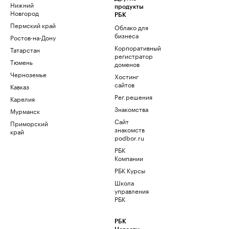
Нижний
продукты
Новгород
РБК
Пермский край
Облако для
бизнеса
Ростов-на-Дону
Корпоративный
Татарстан
регистратор
Тюмень
доменов
Черноземье
Хостинг
сайтов
Кавказ
Рег.решения
Карелия
Знакомства
Мурманск
Сайт
Приморский
знакомств
край
podbor.ru
РБК
Компании
РБК Курсы
Школа
управления
РБК
РБК