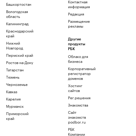
Контактная
Башкортостан
информация
Вологодская
Редакция
область
Размещение
Калининград
рекламы
Краснодарский
край
Другие
Нижний
продукты
Новгород
РБК
Пермский край
Облако для
бизнеса
Ростов-на-Дону
Корпоративный
Татарстан
регистратор
Тюмень
доменов
Черноземье
Хостинг
сайтов
Кавказ
Рег.решения
Карелия
Знакомства
Мурманск
Сайт
Приморский
знакомств
край
podbor.ru
РБК
Компании