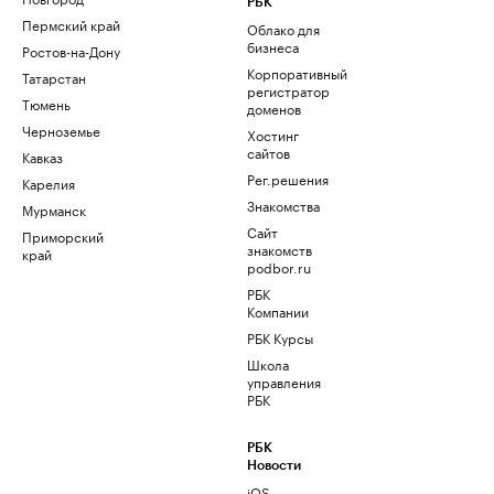
РБК
Пермский край
Облако для
бизнеса
Ростов-на-Дону
Корпоративный
Татарстан
регистратор
Тюмень
доменов
Черноземье
Хостинг
сайтов
Кавказ
Рег.решения
Карелия
Знакомства
Мурманск
Сайт
Приморский
знакомств
край
podbor.ru
РБК
Компании
РБК Курсы
Школа
управления
РБК
РБК
Новости
iOS