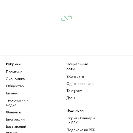
Рубрики
Социальные
сети
Политика
ВКонтакте
Экономика
Одноклассники
Общество
Telegram
Бизнес
Дзен
Технологии и
медиа
Финансы
Подписки
Скрыть баннеры
Биографии
на РБК
База знаний
Подписка на РБК
РБК Образование