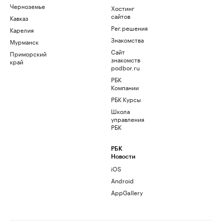
Черноземье
Хостинг
сайтов
Кавказ
Рег.решения
Карелия
Знакомства
Мурманск
Сайт
Приморский
знакомств
край
podbor.ru
РБК
Компании
РБК Курсы
Школа
управления
РБК
РБК
Новости
iOS
Android
AppGallery