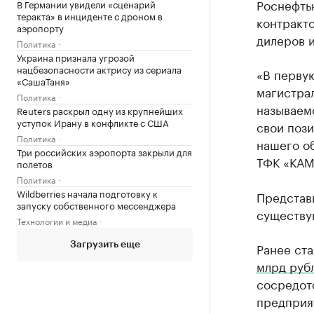
Роснефть
В Германии увидели «сценарий
теракта» в инциденте с дроном в
контракт
аэропорту
дилеров и
Политика
Украина признала угрозой
нацбезопасности актрису из сериала
«В перву
«СашаТаня»
магистрал
Политика
называем
Reuters раскрыл одну из крупнейших
уступок Ирану в конфликте с США
свои пози
Политика
нашего о
Три российских аэропорта закрыли для
ТФК «КАМ
полетов
Политика
Wildberries начала подготовку к
Представи
запуску собственного мессенджера
существую
Технологии и медиа
Ранее ста
Загрузить еще
млрд руб
сосредото
предприя