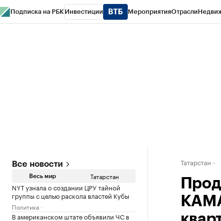
Подписка на РБК
Инвестиции
Мероприятия
Отрасли
Недви
РБК Life
Тренды
Визионеры
Национальные проекты
Город
Стиль
Кр
Спецпроекты СПб
Конференции СПб
Спецпроекты
Проверка конт
Татарстан
Все новости
Татарстан
Весь мир
Прод
NYT узнала о создании ЦРУ тайной
группы с целью раскола властей Кубы
КАМА
Политика
В американском штате объявили ЧС в
квар