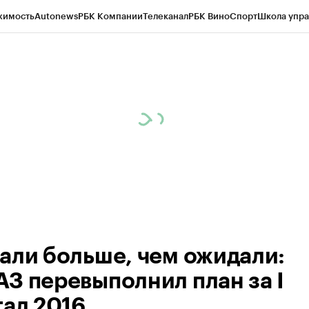
жимость
Autonews
РБК Компании
Телеканал
РБК Вино
Спорт
Школа упра
ипто
РБК Бизнес-среда
Дискуссионный клуб
Исследования
Кредитные 
рагентов
Политика
Экономика
Бизнес
Технологии и медиа
Финансы
Рын
али больше, чем ожидали:
З перевыполнил план за I
тал 2016