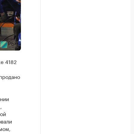
ке 4182
 продано
ании
,
ной
овали
мом,