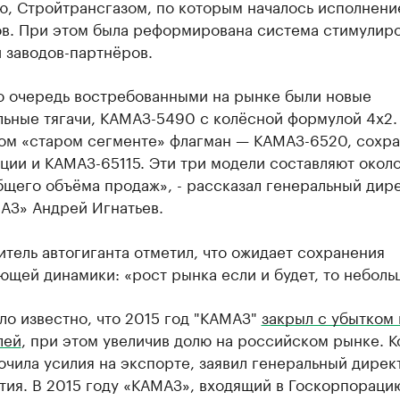
ю, Стройтрансгазом, по которым началось исполнени
ов. При этом была реформирована система стимулир
 заводов-партнёров.
ю очередь востребованными на рынке были новые
ьные тягачи, КАМАЗ-5490 с колёсной формулой 4х2. 
ом «старом сегменте» флагман — КАМАЗ-6520, сохра
ции и КАМАЗ-65115. Эти три модели составляют окол
бщего объёма продаж», - рассказал генеральный дир
АЗ» Андрей Игнатьев.
тель автогиганта отметил, что ожидает сохранения
щей динамики: «рост рынка если и будет, то неболь
ло известно, что 2015 год "КАМАЗ"
закрыл с убытком 
лей
, при этом увеличив долю на российском рынке. 
чила усилия на экспорте, заявил генеральный дирек
тия. В 2015 году «КАМАЗ», входящий в Госкорпораци