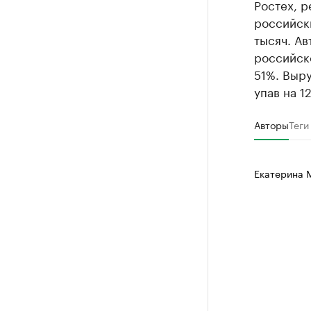
Ростех, р
российски
тысяч. Ав
российско
51%. Выру
упав на 1
Авторы
Теги
Екатерина 