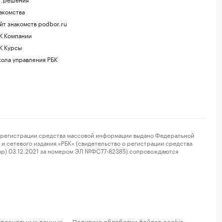
акомства
йт знакомств podbor.ru
К Компании
К Курсы
ола управления РБК
регистрации средства массовой информации выдано Федеральной
и сетевого издания «РБК» (свидетельство о регистрации средства
ор) 03.12.2021 за номером ЭЛ №ФС77-82385) сопровождаются
ерсональных данных
Политика обработки файлов cookie
·