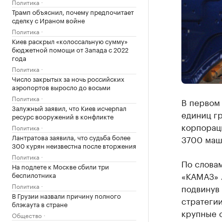
Политика
Трамп объяснил, почему предпочитает
сделку с Ираном войне
Политика
Киев раскрыл «колоссальную сумму»
бюджетной помощи от Запада с 2022
года
Политика
Число закрытых за ночь российских
аэропортов выросло до восьми
Политика
В первом 
Залужный заявил, что Киев исчерпал
единиц гр
ресурс вооружений в конфликте
корпораци
Политика
Лантратова заявила, что судьба более
3700 маш
300 курян неизвестна после вторжения
Политика
По слова
На подлете к Москве сбили три
«КАМАЗ» 
беспилотника
Политика
подвинув 
В Грузии назвали причину полного
стратеги
блэкаута в стране
крупные с
Общество