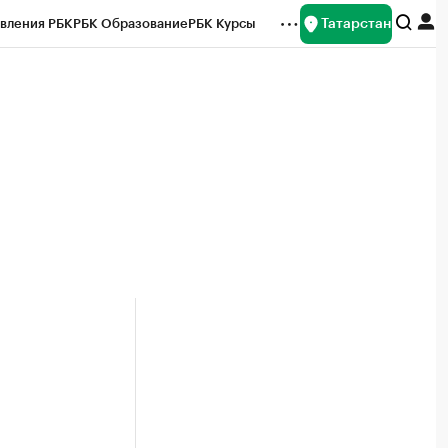
Татарстан
вления РБК
РБК Образование
РБК Курсы
рейтинги
Франшизы
Газета
ок наличной валюты