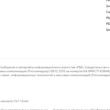
Зн
Са
РБ
РБ
Шк
ения и материалы информационного агентства «РБК» (свидетельство о 
овых коммуникаций (Роскомнадзор) 09.12.2015 за номером ИА №ФС77-63848) 
 связи, информационных технологий и массовых коммуникаций (Роскомнадз
нажмите Ctrl + Enter
Пользовательское соглашение
Политика в отношении обработки п
·