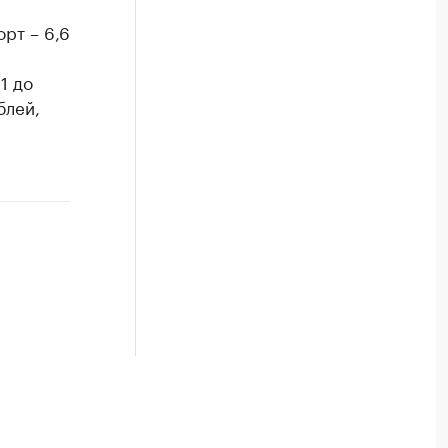
рт – 6,6
1 до
блей,