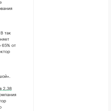
е
ования
В так
няет
о 65% от
ектор
шой».
в 2,38
Компания
тор
ю