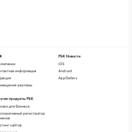
К
РБК Новости
компании
iOS
нтактная информация
Android
дакция
AppGallery
змещение рекламы
угие продукты РБК
лако для бизнеса
рпоративный регистратор
менов
стинг сайтов
г.решения