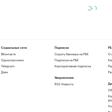
Социальные сети
Подписки
РБ
ВКонтакте
Скрыть баннеры на РБК
О 
Одноклассники
Подписка на РБК
Ко
Telegram
Корпоративная подписка
Ре
Дзен
Ра
Уведомления
RSS Новости
Др
Об
Ко
до
Хо
Ре