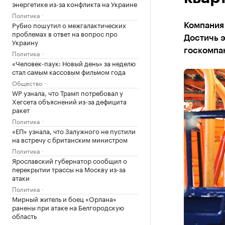
энергетике из-за конфликта на Украине
Политика
Рубио пошутил о межгалактических
Компания 
проблемах в ответ на вопрос про
Достичь э
Украину
госкомпа
Политика
«Человек-паук: Новый день» за неделю
стал самым кассовым фильмом года
Общество
WP узнала, что Трамп потребовал у
Хегсета объяснений из-за дефицита
ракет
Политика
«ЕП» узнала, что Залужного не пустили
на встречу с британским министром
Политика
Ярославский губернатор сообщил о
перекрытии трассы на Москву из-за
атаки
Политика
Мирный житель и боец «Орлана»
ранены при атаке на Белгородскую
область