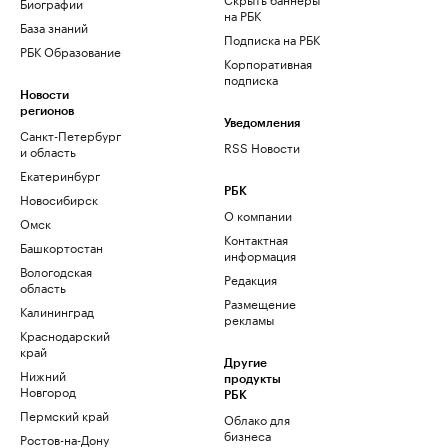
Биографии
на РБК
База знаний
Подписка на РБК
РБК Образование
Корпоративная
подписка
Новости
регионов
Уведомления
Санкт-Петербург
RSS Новости
и область
Екатеринбург
РБК
Новосибирск
О компании
Омск
Контактная
Башкортостан
информация
Вологодская
Редакция
область
Размещение
Калининград
рекламы
Краснодарский
край
Другие
Нижний
продукты
Новгород
РБК
Пермский край
Облако для
бизнеса
Ростов-на-Дону