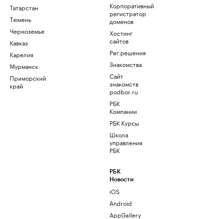
Корпоративный
Татарстан
регистратор
Тюмень
доменов
Черноземье
Хостинг
сайтов
Кавказ
Рег.решения
Карелия
Знакомства
Мурманск
Сайт
Приморский
знакомств
край
podbor.ru
РБК
Компании
РБК Курсы
Школа
управления
РБК
РБК
Новости
iOS
Android
AppGallery